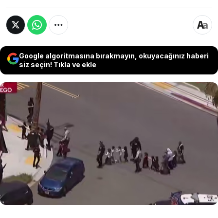
Google algoritmasına bırakmayın, okuyacağınız haberi
siz seçin! Tıkla ve ekle
San Diego’daki bir cami yerleşkesine
düzenlenen İslam karşıtı silahlı saldırıda 3
yetişkin hayatını kaybetti. 17 ve 19 yaşlarındaki
iki saldırganın intihar ettiği ve "nefret suçu"
olarak açıklanan olayda, bir güvenlik
görevlisinin müdahalesi daha büyük bir faciayı
önledi.