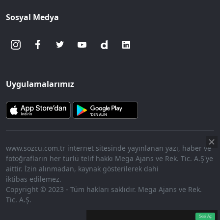
Sosyal Medya
Uygulamalarımız
www.sozcu.com.tr internet sitesinde yayınlanan yazı, haber ve
fotoğrafların her türlü telif hakkı Mega Ajans ve Rek. Tic. A.Ş'ye
aittir. İzin alınmadan, kaynak gösterilerek dahi
iktibas edilemez.
Copyright © 2023 - Tüm hakları saklıdır. Mega Ajans ve Rek.
Tic. A.Ş.
360p
Loaded
:
Sesi
10.28%
Aç
Sesi Aç