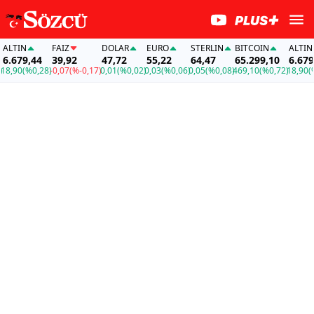
LTIN
FAİZ
DOLAR
EURO
STERLIN
BITCOIN
ALTIN
.679,44
39,92
47,72
55,22
64,47
65.299,10
6.679,4
,90
(%0,28)
-0,07
(%-0,17)
0,01
(%0,02)
0,03
(%0,06)
0,05
(%0,08)
469,10
(%0,72)
18,90
(%0