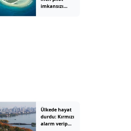
imkansızı
başardı
Ülkede hayat
durdu: Kırmızı
alarm verip
şehirleri