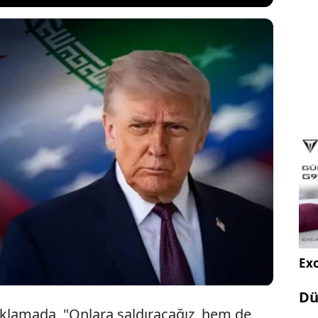
soruları yanıtlayan ABD Başkanı Donald Trump,
an'ı sert bir şekilde vuracağını söyledi. ABD
orduya verdiği gizli bir talimatın ardından "200'den
ürmüz Boğaz'ından geçtiğini İran için her şeyin
tti
Exc
Dü
klamada, "Onlara saldıracağız, hem de