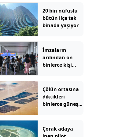
20 bin nüfuslu
bütün ilçe tek
binada yaşıyor
İmzaların
ardından on
binlerce kişi
Türkiye uçuşunu
apar topar iptal
etti
Çölün ortasına
diktikleri
binlerce güneş
paneli imkansızı
başardı
Çorak adaya
inen pilot