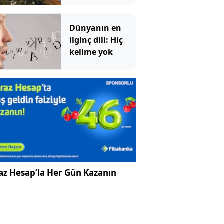
boşaltmaya
başladılar
Dünyanın en
ilginç dili: Hiç
kelime yok
az Hesap’la Her Gün Kazanın