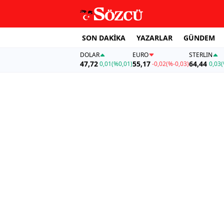
SON DAKİKA
YAZARLAR
GÜNDEM
DOLAR
EURO
STERLIN
47,72
55,17
64,44
0,01
(%0,01)
-0,02
(%-0,03)
0,03
(