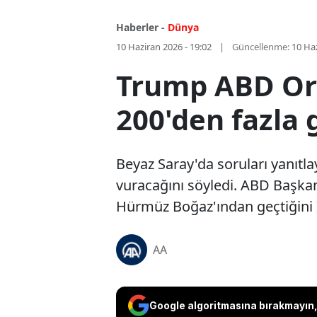
Haberler -
Dünya
10 Haziran 2026 - 19:02
Güncellenme:
10 Haz
Trump ABD Ordu
200'den fazla
Beyaz Saray'da soruları yanıtl
vuracağını söyledi. ABD Başkan
Hürmüz Boğaz'ından geçtiğini İra
AA
Google algoritmasına bırakmayın, 