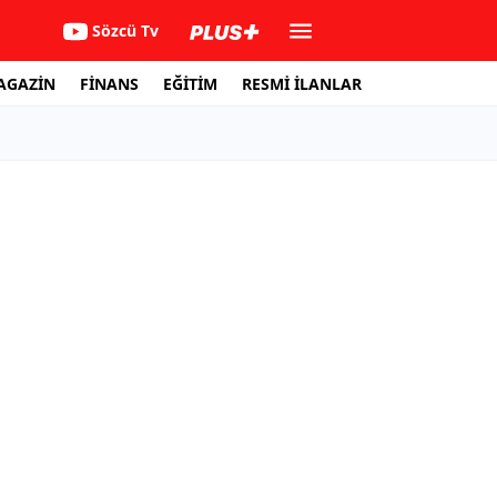
Sözcü Tv
AGAZİN
FİNANS
EĞİTİM
RESMİ İLANLAR