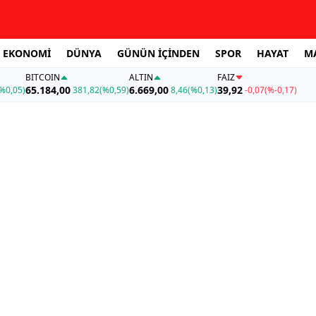
EKONOMİ
DÜNYA
GÜNÜN İÇİNDEN
SPOR
HAYAT
M
BITCOIN
ALTIN
FAİZ
65.184,00
6.669,00
39,92
%0,05)
381,82
(%0,59)
8,46
(%0,13)
-0,07
(%-0,17)