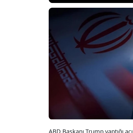
Beyaz Saray'da 
ABD'nin bugün İr
Başkanı Trump, 
fazla geminin H
bittiğini" ifade e
ABD Başkanı Trump yaptığı açı