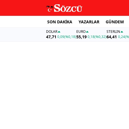
SON DAKİKA
YAZARLAR
GÜNDEM
DOLAR
EURO
STERLIN
47,71
55,19
64,41
0,09
(%0,18)
0,18
(%0,32)
0,24
(%