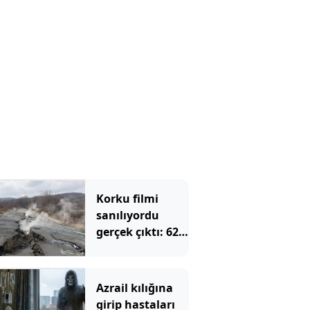
kaderi değişti
Korku filmi
sanılıyordu
gerçek çıktı: 62
yıldır yer
altından yanıyor
Azrail kılığına
girip hastaları