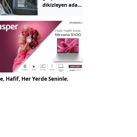
dikizleyen adam
tutuklandı:
Savunması 'pes'
dedirtti
e, Hafif, Her Yerde Seninle.