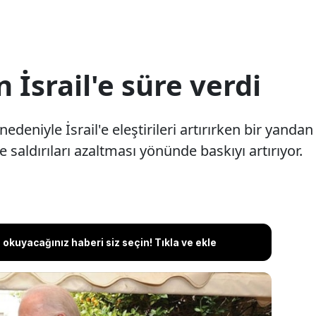
 İsrail'e süre verdi
edeniyle İsrail'e eleştirileri artırırken bir yand
 saldırıları azaltması yönünde baskıyı artırıyor.
okuyacağınız haberi siz seçin! Tıkla ve ekle