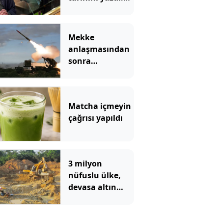
Merdivenden
inerken büyük
bir felç geçiriyor
Mekke
anlaşmasından
sonra
Yunanistan'dan
Patriot hamlesi
Matcha içmeyin
çağrısı yapıldı
3 milyon
nüfuslu ülke,
devasa altın
yatağı
keşfedince