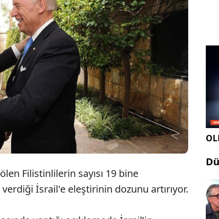
yaşanan sivil katliam nedeniyle İsrail'e eleştirileri
en bir yandan da "tam destek" söylemini sürdüren
il'in Gazze'ye saldırıları azaltması yönünde baskıyı
OLE
Dü
ölen Filistinlilerin sayısı 19 bine
rdiği İsrail'e eleştirinin dozunu artırıyor.