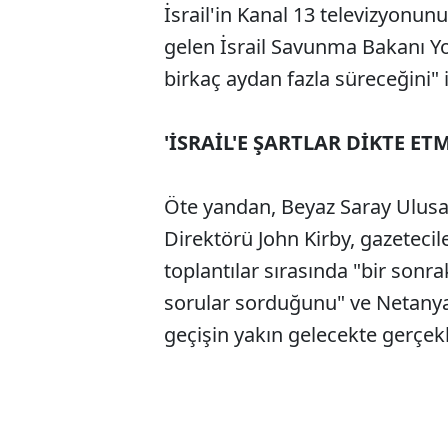
İsrail'in Kanal 13 televizyonunu
gelen İsrail Savunma Bakanı Yo
birkaç aydan fazla süreceğini" i
'İSRAİL'E ŞARTLAR DİKTE ET
Öte yandan, Beyaz Saray Ulusal
Direktörü John Kirby, gazetecil
toplantılar sırasında "bir son
sorular sorduğunu" ve Netany
geçişin yakın gelecekte gerçekl