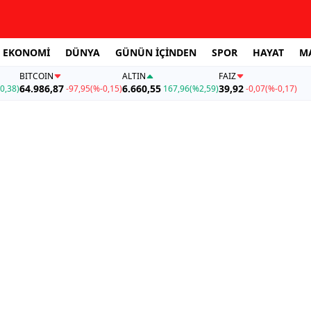
EKONOMİ
DÜNYA
GÜNÜN İÇİNDEN
SPOR
HAYAT
M
BITCOIN
ALTIN
FAİZ
64.986,87
6.660,55
39,92
0,38)
-97,95
(%-0,15)
167,96
(%2,59)
-0,07
(%-0,17)