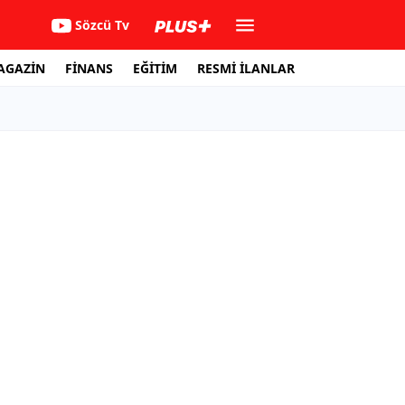
Sözcü Tv
AGAZİN
FİNANS
EĞİTİM
RESMİ İLANLAR