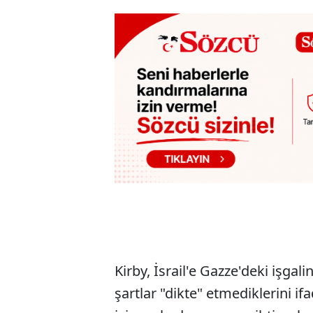
Kirby, İsrail'e Gazze'deki işga
şartlar "dikte" etmediklerini i