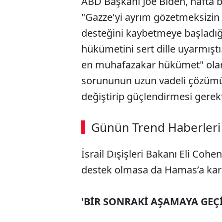
ABD Başkanı Joe Biden, hafta b
"Gazze'yi ayrım gözetmeksizi
desteğini kaybetmeye başladı
hükümetini sert dille uyarmıştı
en muhafazakar hükümet" olarak
sorununun uzun vadeli çözümü
değiştirip güçlendirmesi gerekt
ABERİ OKU
➜
Günün Trend Haberleri
00:02
/ 08:43
İsrail Dışişleri Bakanı Eli Cohe
destek olmasa da Hamas’a karşı
'BİR SONRAKİ AŞAMAYA GEÇ