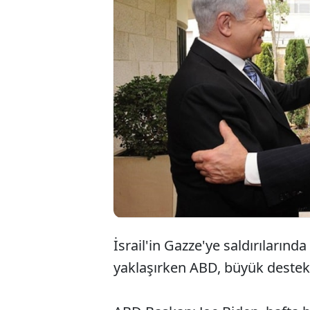
Gazze'de 
artırırk
ABD, İsra
artırıyor.
İsrail'in Gazze'ye saldırılarında 
yaklaşırken ABD, büyük destek ve