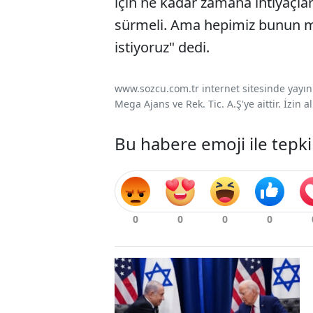
için ne kadar zamana ihtiyaçl
sürmeli. Ama hepimiz bunun m
istiyoruz" dedi.
www.sozcu.com.tr internet sitesinde yayınla
Mega Ajans ve Rek. Tic. A.Ş'ye aittir. İzin
Bu habere emoji ile tepki