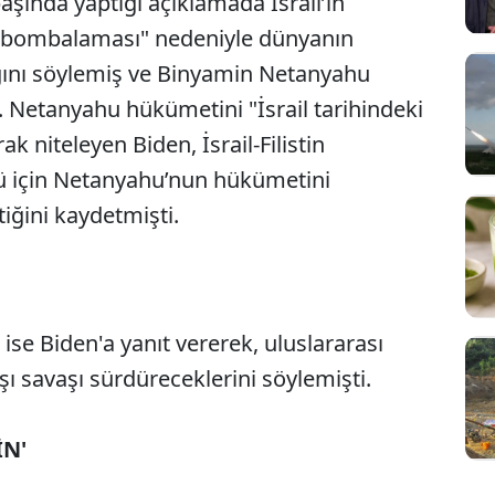
aşında yaptığı açıklamada İsrail’in
n bombalaması"
nedeniyle dünyanın
ğını söylemiş ve Binyamin Netanyahu
. Netanyahu hükümetini "İsrail tarihindeki
 niteleyen Biden, İsrail-Filistin
 için Netanyahu’nun hükümetini
iğini kaydetmişti.
n ise Biden'a yanıt vererek, uluslararası
Sesi Aç
 savaşı sürdüreceklerini söylemişti.
İN'