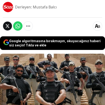
Derleyen: Mustafa Balcı
Google algoritmasına bırakmayın, okuyacağınız haberi
siz seçin! Tıkla ve ekle
ABD merkezli güvenlik şirketi UG Solutions, İsrail
ve Hamas arasındaki rehin takasını korumak için
Gazze’de bir kontrol noktasında görev yapmak
üzere eski ABD özel kuvvetler mensuplarını işe
alıyor. Şirket, görevlilere yüksek maaş ve sosyal
güvenlik garantisi sunuyor. İsrail ve Hamas
arasındaki rehine takası, Mısır ve ABD güçleri
gözetiminde olacak.