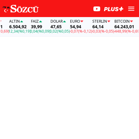
ALTIN
FAİZ
DOLAR
EURO
STERLIN
BITCOIN
ALT
6.504,92
39,99
47,65
54,94
64,14
64.243,01
6.5
)
12,34
(%0,19)
0,04
(%0,09)
0,02
(%0,05)
-0,07
(%-0,12)
-0,03
(%-0,05)
-448,99
(%-0,69)
12,