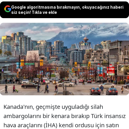
Google algoritmasına bırakmayın, okuyacağınız haberi
siz seçin! Tıkla ve ekle
Kanada, yıllar önce Türk insansız hava
araçlarına uyguladığı ambargodan satın
alma aşamasına geldi. Ottava yönetimi
Türk İHA'larını satın alma planını devreye
aldı.
Kanada'nın, geçmişte uyguladığı silah
ambargolarını bir kenara bırakıp Türk insansız
hava araçlarını (İHA) kendi ordusu için satın