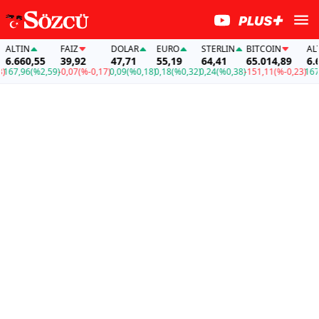
LTIN
FAİZ
DOLAR
EURO
STERLIN
BITCOIN
ALTI
.660,55
39,92
47,71
55,19
64,41
65.014,89
6.66
67,96
(%2,59)
-0,07
(%-0,17)
0,09
(%0,18)
0,18
(%0,32)
0,24
(%0,38)
-151,11
(%-0,23)
167,9