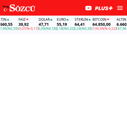
N
FAİZ
DOLAR
EURO
STERLIN
BITCOIN
ALTIN
0,55
39,92
47,71
55,19
64,41
64.850,00
6.660,5
6
(%2,59)
-0,07
(%-0,17)
0,09
(%0,18)
0,18
(%0,32)
0,24
(%0,38)
-139,58
(%-0,22)
167,96
(%2