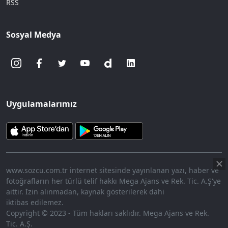
RSS
Sosyal Medya
Uygulamalarımız
www.sozcu.com.tr internet sitesinde yayınlanan yazı, haber ve
fotoğrafların her türlü telif hakkı Mega Ajans ve Rek. Tic. A.Ş'ye
aittir. İzin alınmadan, kaynak gösterilerek dahi
iktibas edilemez.
Copyright © 2023 - Tüm hakları saklıdır. Mega Ajans ve Rek.
Tic. A.Ş.