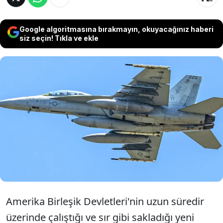
Google algoritmasına bırakmayın, okuyacağınız haberi
siz seçin! Tıkla ve ekle
ABD'nin Çin korkusuyla geliştirdiği
havadan havaya fırlatılan füze ilk kez
görüntülendi. Sır gibi saklanan füzeler
AIM-120 AMRAAM füzelerinin yerini alacak.
Amerika Birleşik Devletleri'nin uzun süredir
üzerinde çalıştığı ve sır gibi sakladığı yeni