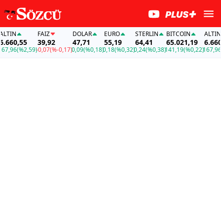
TIN
FAİZ
DOLAR
EURO
STERLIN
BITCOIN
ALTIN
660,55
39,92
47,71
55,19
64,41
65.021,19
6.660,5
,96
(%2,59)
-0,07
(%-0,17)
0,09
(%0,18)
0,18
(%0,32)
0,24
(%0,38)
141,19
(%0,22)
167,96
(%