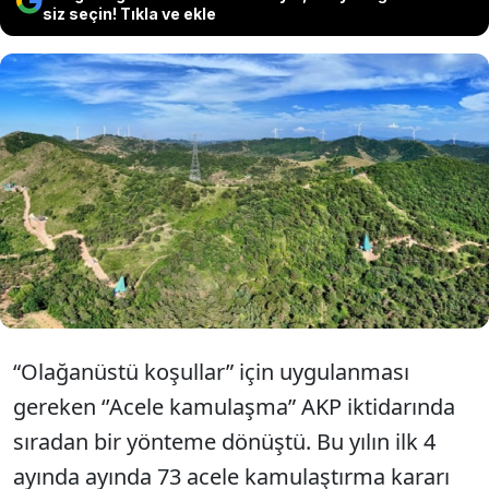
siz seçin! Tıkla ve ekle
Olağanüstü durumlar için öngörülen
‘acele kamulaştırma’ maden ve enerji
şirketleri için bir talan yöntemi oldu.
“Olağanüstü koşullar” için uygulanması
gereken ‘’Acele kamulaşma” AKP iktidarında
sıradan bir yönteme dönüştü. Bu yılın ilk 4
ayında ayında 73 acele kamulaştırma kararı