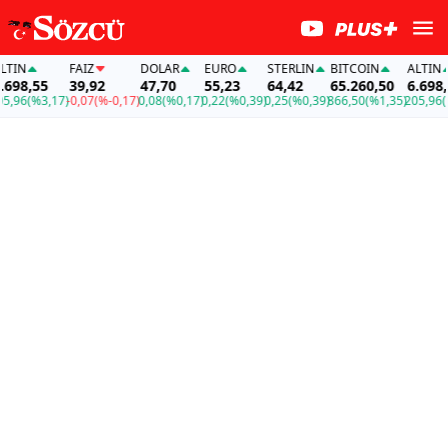
FAİZ
DOLAR
EURO
STERLIN
BITCOIN
ALTIN
8,55
39,92
47,70
55,23
64,42
65.260,50
6.698,55
6
(%3,17)
-0,07
(%-0,17)
0,08
(%0,17)
0,22
(%0,39)
0,25
(%0,39)
866,50
(%1,35)
205,96
(%3,1