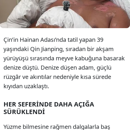
tarafından bitkin halde bulunarak kurtarıldı.
Hastaneye kaldırılan Qin’in iyileşme sürecine girdiği
bildirildi.
Çin’in Hainan Adası’nda tatil yapan 39
yaşındaki Qin Jianping, sıradan bir akşam
yürüyüşü sırasında meyve kabuğuna basarak
denize düştü. Denize düşen adam, güçlü
rüzgâr ve akıntılar nedeniyle kısa sürede
kıyıdan uzaklaştı.
HER SEFERİNDE DAHA AÇIĞA
SÜRÜKLENDİ
Yüzme bilmesine rağmen dalgalarla baş