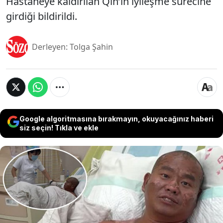
Hastaneye kaldırılan Qin’in iyileşme sürecine
girdiği bildirildi.
Derleyen: Tolga Şahin
Google algoritmasına bırakmayın, okuyacağınız haberi
siz seçin! Tıkla ve ekle
Çin’in Hainan Adası’nda gerçekleştirdiği yürüyüş
sırasında meyve kabuğuna basarak denize düşen
ve akıntıya kapılan 39 yaşındaki Qin Jianping, yedi
gün boyunca açık denizde yaşam mücadelesi verdi.
Şamandıralara tutunarak hayatta kalmaya çalışan
ve çiğ yengeçlerle beslenen adam, balıkçılar