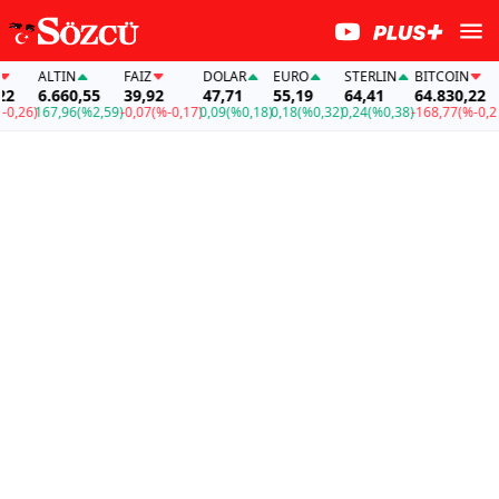
ALTIN
FAİZ
DOLAR
EURO
STERLIN
BITCOIN
6.660,55
39,92
47,71
55,19
64,41
64.830,22
,26)
167,96
(%2,59)
-0,07
(%-0,17)
0,09
(%0,18)
0,18
(%0,32)
0,24
(%0,38)
-168,77
(%-0,26)
1