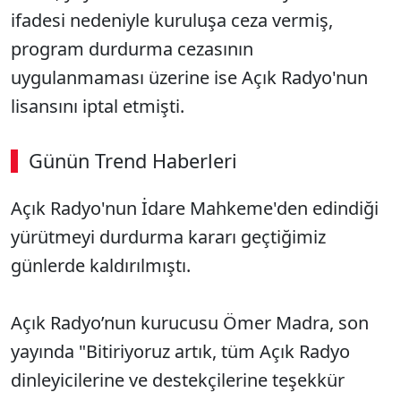
ifadesi nedeniyle kuruluşa ceza vermiş,
program durdurma cezasının
uygulanmaması üzerine ise Açık Radyo'nun
lisansını iptal etmişti.
Günün Trend Haberleri
00:02
/ 09:15
Açık Radyo'nun İdare Mahkeme'den edindiği
Sesi Aç
yürütmeyi durdurma kararı geçtiğimiz
günlerde kaldırılmıştı.
Açık Radyo’nun kurucusu Ömer Madra, son
yayında "Bitiriyoruz artık, tüm Açık Radyo
dinleyicilerine ve destekçilerine teşekkür