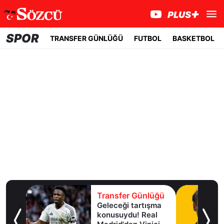
SPOR
TRANSFER GÜNLÜĞÜ
FUTBOL
BASKETBOL
lüğü
Transfer Günlüğü
Geleceği tartışma
aha
konusuydu! Real