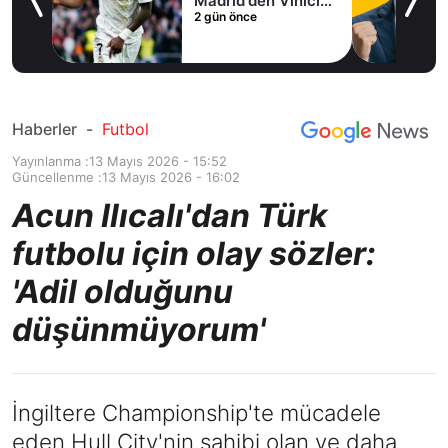
Madrid'den Vinicius
2 gün önce
Junior kararı
Haberler
-
Futbol
Yayınlanma :
13 Mayıs 2026 - 15:52
Güncellenme :
13 Mayıs 2026 - 16:02
Acun Ilıcalı'dan Türk
futbolu için olay sözler:
'Adil olduğunu
düşünmüyorum'
İngiltere Championship'te mücadele
eden Hull City'nin sahibi olan ve daha