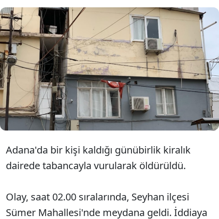
Adana'da Selahattin Ayan (34), kaldığı
apartta tartıştığı kişiler tarafından
tabancayla göğsünden vurularak
öldürüldü.
Adana'da bir kişi kaldığı günübirlik kiralık
dairede tabancayla vurularak öldürüldü.
Olay, saat 02.00 sıralarında, Seyhan ilçesi
Sümer Mahallesi'nde meydana geldi. İddiaya