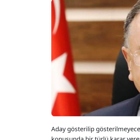
CHP'nin An
çağrılan H
gece saat 
verildiği or
Aday gösterilip gösterilmeyece
konusunda bir türlü karar ver