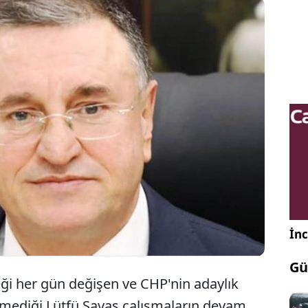
kara'da gerçekleştirdiği aday tanıtım toplantısına
atay Büyükşehir Belediye Başkanı Lütfü Savaş'a dün
01.00 civarında kürsüye çıkartılmayacağı bilgisinin
taya çıktı.
İnc
Gü
ği her gün değişen ve CHP'nin adaylık
emediği Lütfü Savaş çalışmaların devam