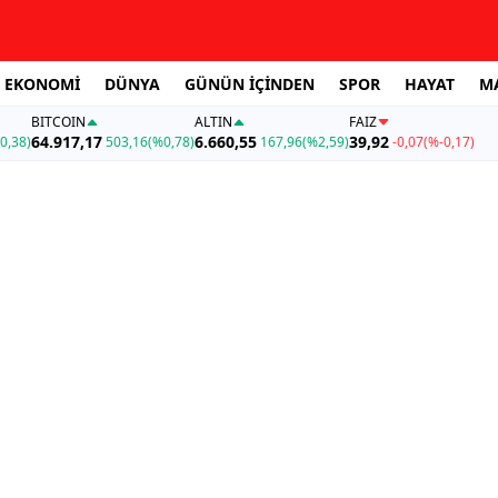
EKONOMİ
DÜNYA
GÜNÜN İÇİNDEN
SPOR
HAYAT
M
BITCOIN
ALTIN
FAİZ
64.917,17
6.660,55
39,92
0,38)
503,16
(%0,78)
167,96
(%2,59)
-0,07
(%-0,17)