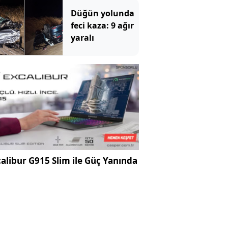
hale geldi
Düğün yolunda
feci kaza: 9 ağır
yaralı
alibur G915 Slim ile Güç Yanında