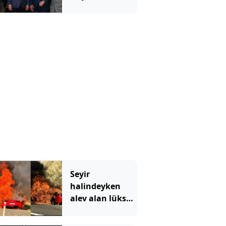
Mirza Yeni
Parti'ye katıldı
Seyir
halindeyken
alev alan lüks
otomobil
kullanılmaz