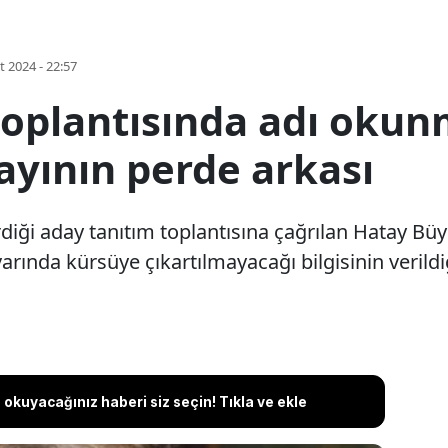
t 2024 - 22:57
toplantısında adı okunm
ayının perde arkası
diği aday tanıtım toplantısına çağrılan Hatay Bü
rında kürsüye çıkartılmayacağı bilgisinin verildiğ
okuyacağınız haberi siz seçin! Tıkla ve ekle