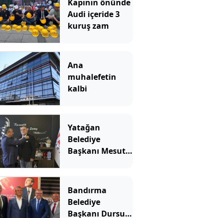
Kapının önünde
Audi içeride 3
kuruş zam
Ana
muhalefetin
kalbi
Yatağan
Belediye
Başkanı Mesut
Günay Yeni
Parti'ye geçti
Bandırma
Belediye
Başkanı Dursun