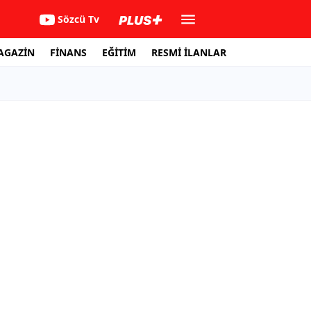
Sözcü Tv
AGAZİN
FİNANS
EĞİTİM
RESMİ İLANLAR