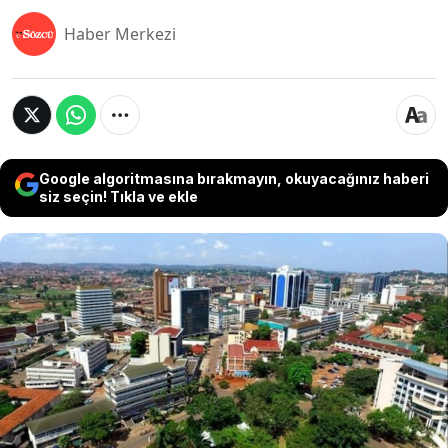
Haber Merkezi
Google algoritmasına bırakmayın, okuyacağınız haberi
siz seçin! Tıkla ve ekle
Türkiye'ye yönelik küstah açıklamaları nedeniyle
tepki toplayan Uganda Devlet Başkanı Yoweri
Museveni'nin oğlu ve Uganda Savunma Kuvvetleri
Komutanı Muhoozi Keinerugaba, yaptığı
girişimlerin ardından Türk şirketi Yapı Merkezi'nin
Uganda'da kazandığı 3,2 milyar dolarlık
demiryolu ihalesini iptal ettirdiğini açıkladı.