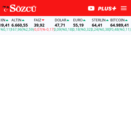
ALTIN
FAİZ
DOLAR
EURO
STERLIN
BITCOIN
AL
,41
6.660,55
39,92
47,71
55,19
64,41
64.989,41
6.
,11)
167,96
(%2,59)
-0,07
(%-0,17)
0,09
(%0,18)
0,18
(%0,32)
0,24
(%0,38)
70,48
(%0,11)
167