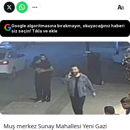
Google algoritmasına bırakmayın, okuyacağınız haberi
siz seçin! Tıkla ve ekle
Muş’ta yürürken ağzına attığı limonun
boğazına kaçması sonucu nefes alamayan
genç, arkadaşı ve çevredeki vatandaşların
Heimlich manevrasıyla yaptığı kritik
müdahale sayesinde hayata tutundu.
Muş merkez Sunay Mahallesi Yeni Gazi