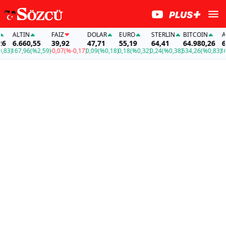
ALTIN
FAİZ
DOLAR
EURO
STERLIN
BITCOIN
ALT
6.660,55
39,92
47,71
55,19
64,41
64.980,26
6.6
3)
167,96
(%2,59)
-0,07
(%-0,17)
0,09
(%0,18)
0,18
(%0,32)
0,24
(%0,38)
534,26
(%0,83)
167,