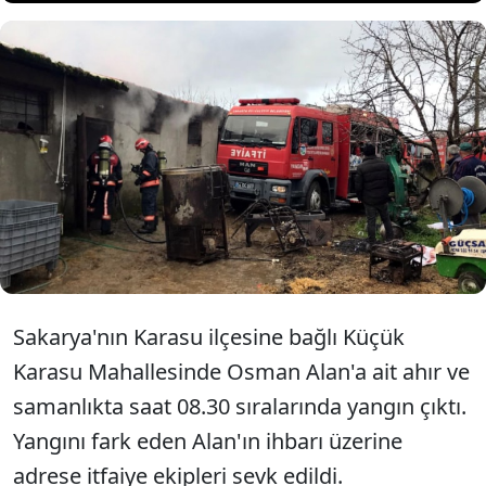
Sakarya'nın Karasu ilçesinde
samanlık ve ahırda çıkan
yangında 9 büyükbaş öldü.
Sakarya'nın Karasu ilçesine bağlı Küçük
Karasu Mahallesinde Osman Alan'a ait ahır ve
samanlıkta saat 08.30 sıralarında yangın çıktı.
Yangını fark eden Alan'ın ihbarı üzerine
adrese itfaiye ekipleri sevk edildi.