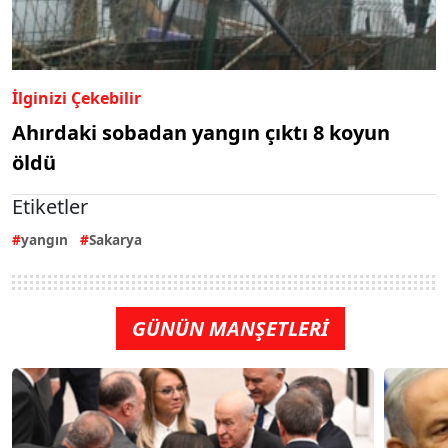
İlginizi Çekebilir
Ahırdaki sobadan yangın çıktı 8 koyun
öldü
Etiketler
yangın
Sakarya
GÜNÜN MANŞETLERİ