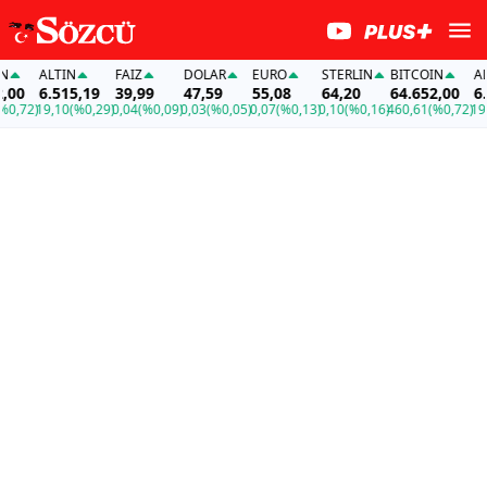
ALTIN
FAİZ
DOLAR
EURO
STERLIN
BITCOIN
ALTI
0
6.515,19
39,99
47,59
55,08
64,20
64.652,00
6.51
,72)
19,10
(%0,29)
0,04
(%0,09)
0,03
(%0,05)
0,07
(%0,13)
0,10
(%0,16)
460,61
(%0,72)
19,10