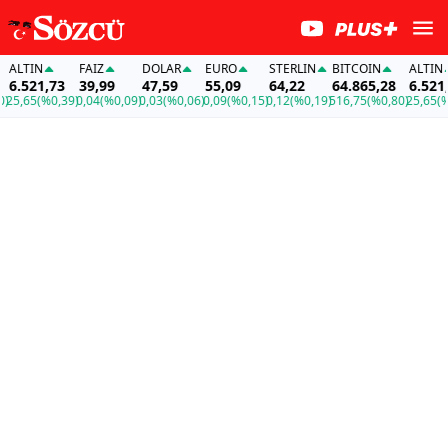
TIN
FAİZ
DOLAR
EURO
STERLIN
BITCOIN
ALTIN
521,73
39,99
47,59
55,09
64,22
64.865,28
6.521,73
65
(%0,39)
0,04
(%0,09)
0,03
(%0,06)
0,09
(%0,15)
0,12
(%0,19)
516,75
(%0,80)
25,65
(%0,39