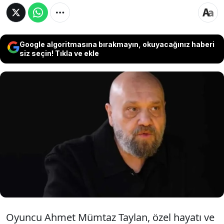
Google algoritmasına bırakmayın, okuyacağınız haberi
siz seçin! Tıkla ve ekle
“Kızılcık Şerbeti” dizisinde Abdullah Ünal
karakteriyle izleyici karşısına çıkan Ahmet
Mümtaz Taylan, depresyonla mücadelesini
anlattı. Ünlü oyuncu, yaklaşık 20 yıldır düzenli
olarak psikiyatri desteği aldığını açıkladı.
Oyuncu Ahmet Mümtaz Taylan, özel hayatı ve