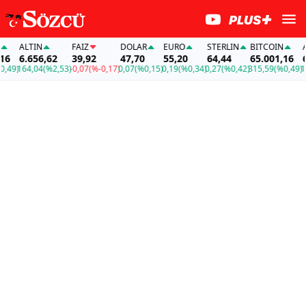
ALTIN
FAİZ
DOLAR
EURO
STERLIN
BITCOIN
ALT
6.656,62
39,92
47,70
55,20
64,44
65.001,16
6.6
9)
164,04
(%2,53)
-0,07
(%-0,17)
0,07
(%0,15)
0,19
(%0,34)
0,27
(%0,42)
315,59
(%0,49)
164