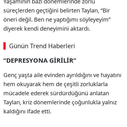
Yaşamının bazı dönemlerinde zorlu
süreçlerden geçtiğini belirten Taylan, “Bir
öneri değil. Ben ne yaptığımı söyleyeyim”
diyerek kendi deneyimini aktardı.
Günün Trend Haberleri
00:02
/ 08:15
“DEPRESYONA GİRİLİR”
Sesi Aç
Genç yaşta aile evinden ayrıldığını ve hayatını
hem okuyarak hem de çeşitli zorluklarla
mücadele ederek sürdürdüğünü anlatan
Taylan, kriz dönemlerinde çoğunlukla yalnız
kaldığını ifade etti.