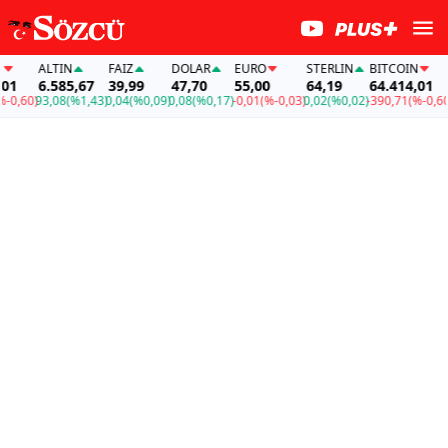
ALTIN
FAİZ
DOLAR
EURO
STERLIN
BITCOIN
A
6.585,67
39,99
47,70
55,00
64,19
64.414,01
6
,60)
93,08
(%1,43)
0,04
(%0,09)
0,08
(%0,17)
-0,01
(%-0,03)
0,02
(%0,02)
-390,71
(%-0,60)
93