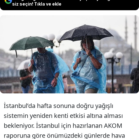
siz seçin! Tıkla ve ekle
İstanbul’da hafta sonuna kadar güneşli
bir hava görülecek. Hafta sonu ise gök
gürültülü sağanak yağışların etkili
olması bekleniyor.
İstanbul’da hafta sonuna doğru yağışlı
sistemin yeniden kenti etkisi altına alması
bekleniyor. İstanbul için hazırlanan AKOM
raporuna göre önümüzdeki günlerde hava