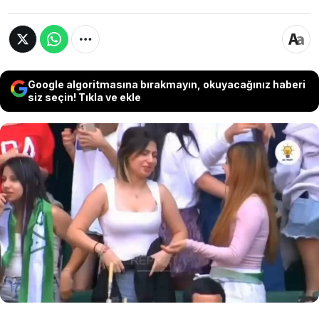
Google algoritmasına bırakmayın, okuyacağınız haberi
siz seçin! Tıkla ve ekle
AKP'nin Kocaeli'nde düzenlediği "Gençlik
Şöleni" etkinliğinde gençlerin dans ettiği
görüntüler iktidara yakın çevrelerde
tartışmalara neden oldu. Yandaş isimlerden
yazar Aydın Ünal ise öne çıkan görüntülerin
geneli yansıtmadığını savundu.