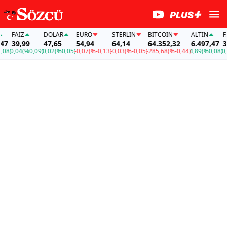
FAİZ
DOLAR
EURO
STERLIN
BITCOIN
ALTIN
FAİZ
39,99
47,65
54,94
64,14
64.352,32
6.497,47
39,9
)
0,04
(%0,09)
0,02
(%0,05)
-0,07
(%-0,13)
-0,03
(%-0,05)
-285,68
(%-0,44)
4,89
(%0,08)
0,04
(