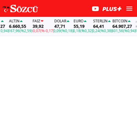
ALTIN
FAİZ
DOLAR
EURO
STERLIN
BITCOIN
AL
7
6.660,55
39,92
47,71
55,19
64,41
64.907,27
6.
94)
167,96
(%2,59)
-0,07
(%-0,17)
0,09
(%0,18)
0,18
(%0,32)
0,24
(%0,38)
601,56
(%0,94)
167