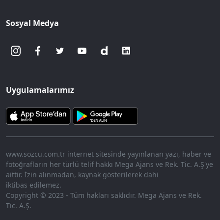
Sosyal Medya
Uygulamalarımız
www.sozcu.com.tr internet sitesinde yayınlanan yazı, haber ve
fotoğrafların her türlü telif hakkı Mega Ajans ve Rek. Tic. A.Ş'ye
aittir. İzin alınmadan, kaynak gösterilerek dahi
iktibas edilemez.
Copyright © 2023 - Tüm hakları saklıdır. Mega Ajans ve Rek.
Tic. A.Ş.