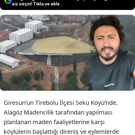
siz seçin! Tıkla ve ekle
Belediye, Alagöz Madencilik’i pas geçti,
halkın yapacağı miting için afiş asan
vatandaşa 115 bin 21 lira ceza kesti.
Giresun’un Tirebolu İlçesi Sekü Köyü’nde,
Alagöz Madencilik tarafından yapılması
planlanan maden faaliyetlerine karşı
köylülerin başlattığı direniş ve eylemlerde