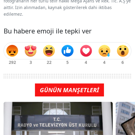
fotoğrafların her türlü telif hakkı Mega Ajans ve Rek. Tic. A.Ş'ye
aittir. İzin alınmadan, kaynak gösterilerek dahi iktibas
edilemez.
Bu habere emoji ile tepki ver
GÜNÜN MANŞETLERİ