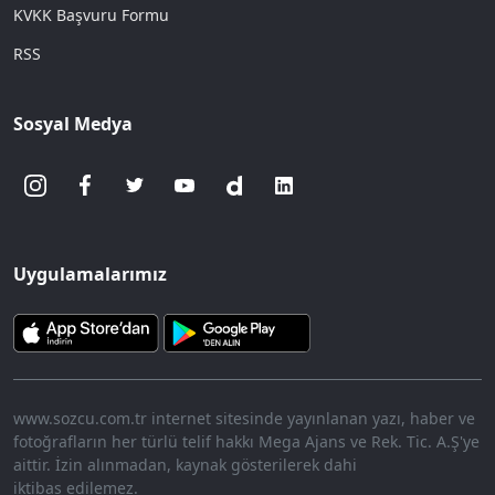
KVKK Başvuru Formu
RSS
Sosyal Medya
Uygulamalarımız
www.sozcu.com.tr internet sitesinde yayınlanan yazı, haber ve
fotoğrafların her türlü telif hakkı Mega Ajans ve Rek. Tic. A.Ş'ye
aittir. İzin alınmadan, kaynak gösterilerek dahi
iktibas edilemez.