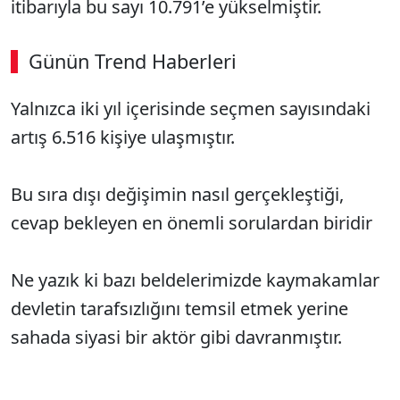
itibarıyla bu sayı 10.791’e yükselmiştir.
Günün Trend Haberleri
00:02
/ 08:06
Yalnızca iki yıl içerisinde seçmen sayısındaki
Sesi Aç
artış 6.516 kişiye ulaşmıştır.
Bu sıra dışı değişimin nasıl gerçekleştiği,
cevap bekleyen en önemli sorulardan biridir
Ne yazık ki bazı beldelerimizde kaymakamlar
devletin tarafsızlığını temsil etmek yerine
sahada siyasi bir aktör gibi davranmıştır.