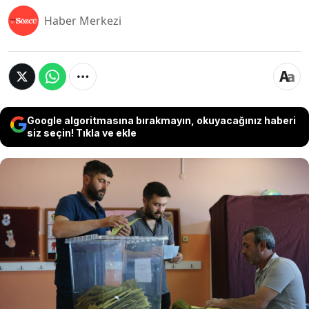
Haber Merkezi
Google algoritmasına bırakmayın, okuyacağınız haberi
siz seçin! Tıkla ve ekle
Pazar günü Tokat, Gümüşhane ve Nevşehir'deki 6
beldede yapılan seçimlerde AKP 4 belde, CHP ve
MHP ise birer belde kazandı. CHP Yerel
Yönetimlerden ve Dirençli Kentlerden Sorumlu
Genel Başkan Yardımcısı Gökan Zeybek, seçim
yapılan beldelerdeki seçmen sayısının üç yılda 4
binden 10 bine yükseldiğini belirterek, 'taşıma
seçmen' iddiasında bulundu.