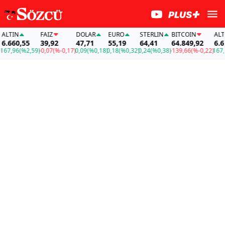
LTIN
FAİZ
DOLAR
EURO
STERLIN
BITCOIN
ALTIN
.660,55
39,92
47,71
55,19
64,41
64.849,92
6.660
7,96
(%2,59)
-0,07
(%-0,17)
0,09
(%0,18)
0,18
(%0,32)
0,24
(%0,38)
-139,66
(%-0,22)
167,9