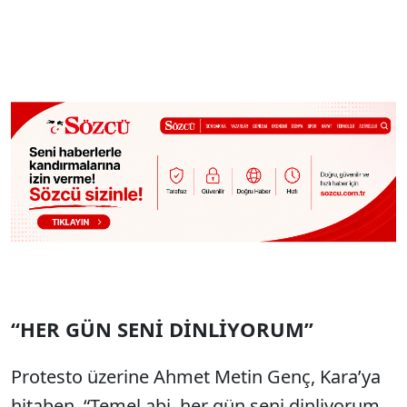
“HER GÜN SENİ DİNLİYORUM”
Protesto üzerine Ahmet Metin Genç, Kara’ya
hitaben, “Temel abi, her gün seni dinliyorum.