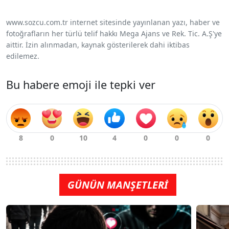
www.sozcu.com.tr internet sitesinde yayınlanan yazı, haber ve
fotoğrafların her türlü telif hakkı Mega Ajans ve Rek. Tic. A.Ş'ye
aittir. İzin alınmadan, kaynak gösterilerek dahi iktibas
edilemez.
Bu habere emoji ile tepki ver
GÜNÜN MANŞETLERİ