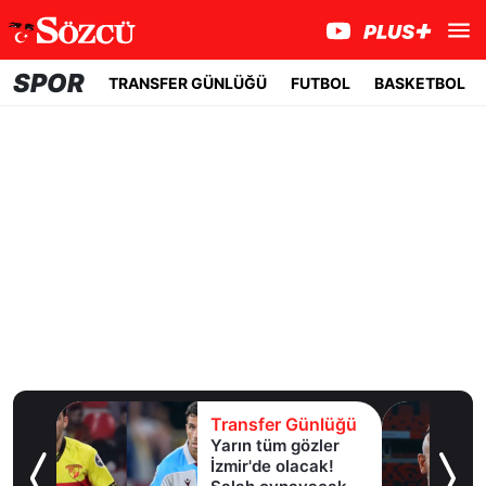
SPOR
TRANSFER GÜNLÜĞÜ
FUTBOL
BASKETBOL
lüğü
Transfer Günlüğü
Yarın tüm gözler
esi!
İzmir'de olacak!