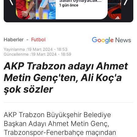
Salah oynayacak
1 gün önce
an
mı?
Haberler
-
Futbol
Yayınlanma :
19 Mart 2024 - 18:53
Güncellenme :
19 Mart 2024 - 18:59
AKP Trabzon adayı Ahmet
Metin Genç'ten, Ali Koç'a
şok sözler
AKP Trabzon Büyükşehir Belediye
Başkan Adayı Ahmet Metin Genç,
Trabzonspor-Fenerbahçe maçından