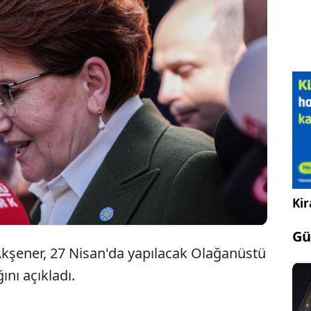
İ Parti lideri Akşener "Seçim sonuçları kapsamında
dediğim bedele razıyım" diyerek genel başkanlığa
day olmayacağını duyurdu.
Kir
Gü
Akşener, 27 Nisan'da yapılacak Olağanüstü
nı açıkladı.