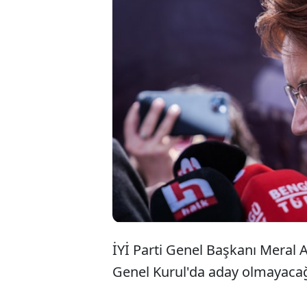
İY
ö
a
İYİ Parti Genel Başkanı Meral 
Genel Kurul'da aday olmayacağı