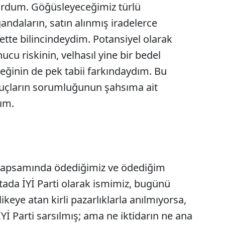
iyordum. Göğüsleyeceğimiz türlü
gandaların, satın alınmış iradelerce
bette bilincindeydim. Potansiyel olarak
cu riskinin, velhasıl yine bir bedel
eğinin de pek tabii farkındaydım. Bu
uçların sorumluğunun şahsıma ait
ım.
 kapsamında ödediğimiz ve ödediğim
tada İYİ Parti olarak ismimiz, bugünü
keye atan kirli pazarlıklarla anılmıyorsa,
İ Parti sarsılmış; ama ne iktidarın ne ana