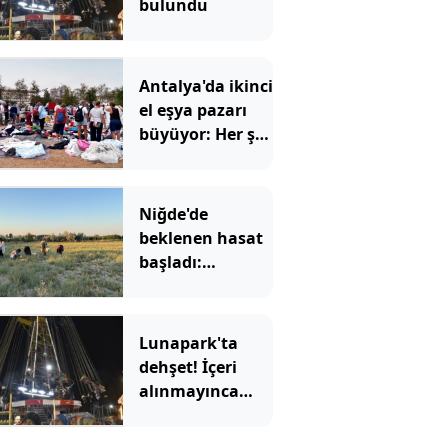
bulundu
Antalya'da ikinci
el eşya pazarı
büyüyor: Her şey
ucuza satılıyor
Niğde'de
beklenen hasat
başladı:
Kadınların yeni
gelir kapısı oldu
Lunapark'ta
dehşet! İçeri
alınmayınca
kurşun
yağdırdılar!