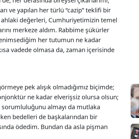
 de; her defasında bireysel çıkarlarımı,
ı ve yapılan her türlü “cazip” teklifi bir
ahlaki değerleri, Cumhuriyetimizin temel
açlarını merkeze aldım. Rabbime şükürler
, benimsediğim her tutumun ne kadar
kısa vadede olmasa da, zaman içerisinde
görmeye pek alışık olmadığımız biçimde;
konjonktür ne kadar elverişsiz olursa olsun;
 sorumluluğunu almayı da mutlaka
ken bedelleri de başkalarından bir
asında ödedim. Bundan da asla pişman