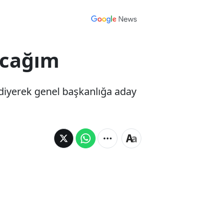
acağım
 diyerek genel başkanlığa aday