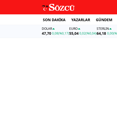
SON DAKİKA
YAZARLAR
GÜNDEM
DOLAR
EURO
STERLIN
47,70
55,04
64,18
0,08
(%0,17)
0,02
(%0,04)
0,00
(%