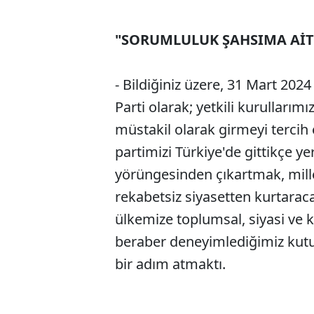
"SORUMLULUK ŞAHSIMA AİT
- Bildiğiniz üzere, 31 Mart 202
Parti olarak; yetkili kurulları
müstakil olarak girmeyi tercih
partimizi Türkiye'de gittikçe ye
yörüngesinden çıkartmak, millet
rekabetsiz siyasetten kurtaraca
ülkemize toplumsal, siyasi ve 
beraber deneyimlediğimiz kutu
bir adım atmaktı.