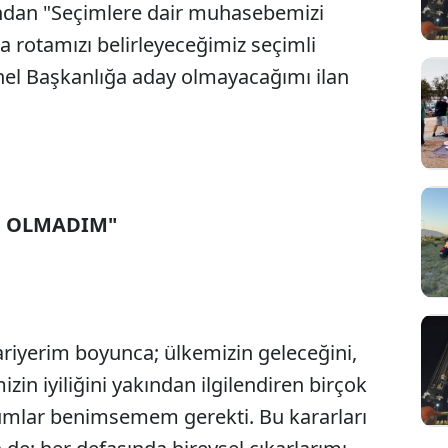
ndan "Seçimlere dair muhasebemizi
a rotamızı belirleyeceğimiz seçimli
el Başkanlığa aday olmayacağımı ilan
N OLMADIM"
i kariyerim boyunca; ülkemizin geleceğini,
zin iyiliğini yakından ilgilendiren birçok
umlar benimsemem gerekti. Bu kararları