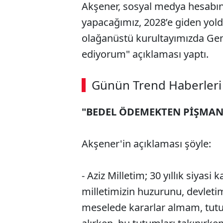
Akşener, sosyal medya hesabı
yapacağımız, 2028’e giden yold
olağanüstü kurultayımızda Gen
ediyorum" açıklaması yaptı.
Günün Trend Haberleri
"BEDEL ÖDEMEKTEN PİŞMA
Akşener'in açıklaması şöyle:
- Aziz Milletim; 30 yıllık siyas
milletimizin huzurunu, devletimi
meselede kararlar almam, tut