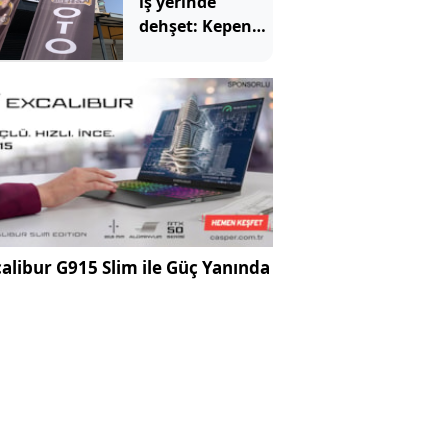
iş yerinde
dehşet: Kepeng
açtılar, içeriden
iki ölü çıktı
alibur G915 Slim ile Güç Yanında