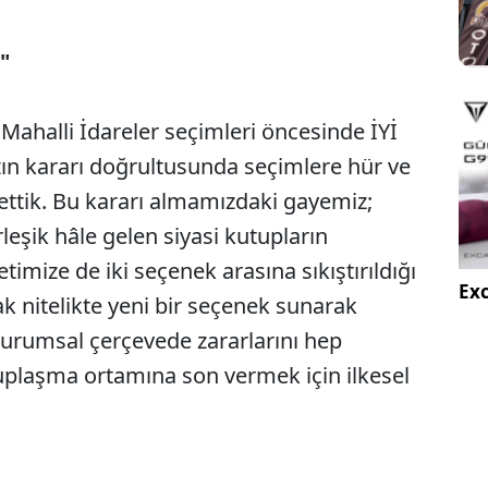
"
4 Mahalli İdareler seçimleri öncesinde İYİ
mızın kararı doğrultusunda seçimlere hür ve
 ettik. Bu kararı almamızdaki gayemiz;
rleşik hâle gelen siyasi kutupların
imize de iki seçenek arasına sıkıştırıldığı
Exc
k nitelikte yeni bir seçenek sunarak
kurumsal çerçevede zararlarını hep
plaşma ortamına son vermek için ilkesel