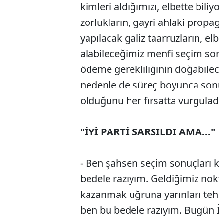
kimleri aldığımızı, elbette bil
zorlukların, gayri ahlaki propa
yapılacak galiz taarruzların, el
alabileceğimiz menfi seçim sonu
ödeme gerekliliğinin doğabilec
nedenle de süreç boyunca son
olduğunu her fırsatta vurgulad
"İYİ PARTİ SARSILDI AMA..."
- Ben şahsen seçim sonuçları
bedele razıyım. Geldiğimiz nok
kazanmak uğruna yarınları tehli
ben bu bedele razıyım. Bugün İY