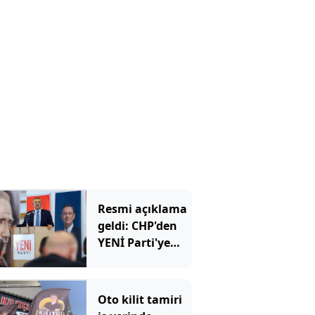
Resmi açıklama
geldi: CHP'den
YENİ Parti'ye
kaç belediye
başkanı geçti?
Oto kilit tamiri