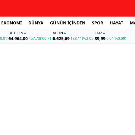
EKONOMİ
DÜNYA
GÜNÜN İÇİNDEN
SPOR
HAYAT
M
BITCOIN
ALTIN
FAİZ
64.964,00
6.625,69
39,99
0,01)
457,73
(%0,71)
133,11
(%2,05)
0,04
(%0,09)