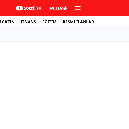
Sözcü Tv
AGAZİN
FİNANS
EĞİTİM
RESMİ İLANLAR