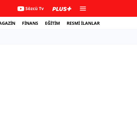
Sözcü Tv
AGAZİN
FİNANS
EĞİTİM
RESMİ İLANLAR