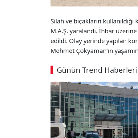
Silah ve bıçakların kullanıldığ
M.A.Ş. yaralandı. İhbar üzerine
edildi. Olay yerinde yapılan k
Mehmet Çokyaman’ın yaşamını yi
ABERİ OKU
➜
Günün Trend Haberleri
SÖZCÜ SON DAKİKA