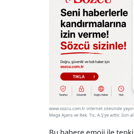
www.sozcu.com.tr internet sitesinde yayınla
Mega Ajans ve Rek. Tic. A.Ş'ye aittir. İzin
Bu habere emoji ile tepki