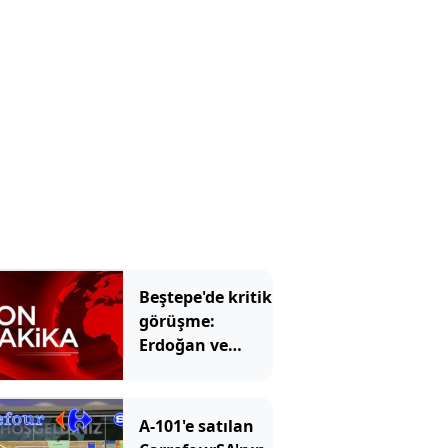
Beştepe'de kritik
görüşme:
Erdoğan ve
Bahçeli bir
araya gelecek
A-101'e satılan