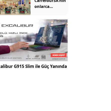
CarrefourSA'nın
onlarca
mağazası için
karar verildi
alibur G915 Slim ile Güç Yanında