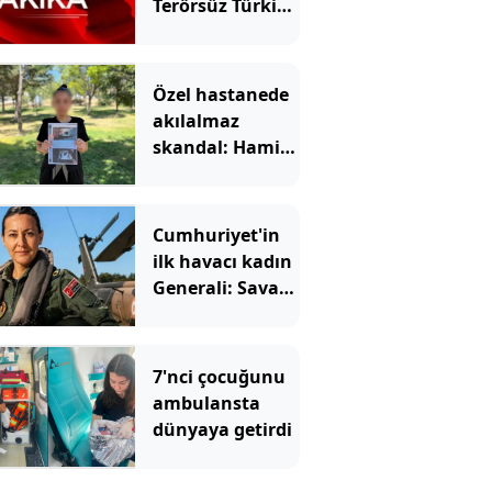
Terörsüz Türkiye
açıklaması:
Gerekli her türlü
tedbir alınacak
Özel hastanede
akılalmaz
skandal: Hamile
kadına yanlış
teşhis kâbusu
Cumhuriyet'in
ilk havacı kadın
Generali: Savaş
pilotu olmak
için doktorluğu
bırakmış!
7'nci çocuğunu
ambulansta
dünyaya getirdi