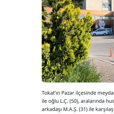
Toka
ve b
hayat
Tokat’ın Pazar ilçesinde mey
ile oğlu L.Ç. (50), aralarında h
arkadaşı M.A.Ş. (31) ile karşıla