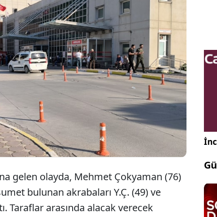
t’ta alacak verecek meselesi nedeniyle çıkan silahlı
ıçaklı kavgada 76 yaşındaki Mehmet Çokyaman
ını kaybetti, 1’i ağır 3 kişi ise yaralandı.
İnc
Gü
dana gelen olayda, Mehmet Çokyaman (76)
usumet bulunan akrabaları Y.Ç. (49) ve
ştı. Taraflar arasında alacak verecek