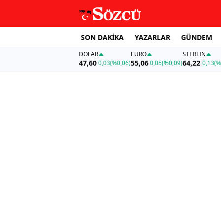
SON DAKİKA
YAZARLAR
GÜNDEM
DOLAR
EURO
STERLIN
47,60
55,06
64,22
0,03
(%0,06)
0,05
(%0,09)
0,13
(%