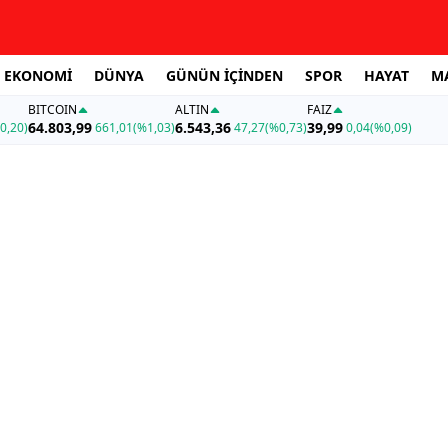
EKONOMİ
DÜNYA
GÜNÜN İÇİNDEN
SPOR
HAYAT
M
BITCOIN
ALTIN
FAİZ
64.803,99
6.543,36
39,99
0,20)
661,01
(%1,03)
47,27
(%0,73)
0,04
(%0,09)