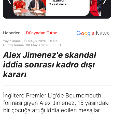
imzaladı
7 saat önce
du
Haberler
-
Dünyadan Futbol
Yayınlanma :
08 Mayıs 2026 - 15:39
Güncellenme :
08 Mayıs 2026 - 15:51
Alex Jimenez'e skandal
iddia sonrası kadro dışı
kararı
İngiltere Premier Lig'de Bournemouth
forması giyen Alex Jimenez, 15 yaşındaki
bir çocuğa attığı iddia edilen mesajlar