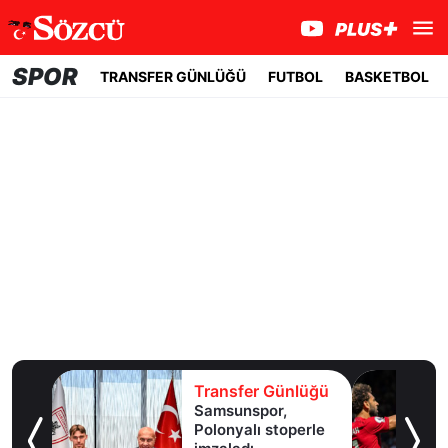
SPOR
TRANSFER GÜNLÜĞÜ
FUTBOL
BASKETBOL
lüğü
Transfer Günlüğü
Samsunspor,
Polonyalı stoperle