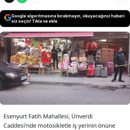
Google algoritmasına bırakmayın, okuyacağınız haberi
siz seçin! Tıkla ve ekle
İstanbul Esenyurt'ta bir iş yerinde alış veriş
yapan Murat D. ve Sema D. uğradıkları silahlı
saldırı da ağır yaralandı. Hastaneye kaldırılan
Sema D. yapılan tüm müdahalelere rağmen
hayatını kaybetti.
Esenyurt Fatih Mahallesi, Ünverdi
Caddesi'nde motosikletle iş yerinin önüne