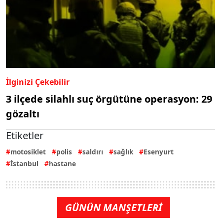
İlginizi Çekebilir
3 ilçede silahlı suç örgütüne operasyon: 29
gözaltı
Etiketler
motosiklet
polis
saldırı
sağlık
Esenyurt
İstanbul
hastane
GÜNÜN MANŞETLERİ