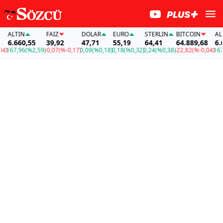
ALTIN
FAİZ
DOLAR
EURO
STERLIN
BITCOIN
ALTIN
6.660,55
39,92
47,71
55,19
64,41
64.889,68
6.660
67,96
(%2,59)
-0,07
(%-0,17)
0,09
(%0,18)
0,18
(%0,32)
0,24
(%0,38)
-22,82
(%-0,04)
167,96