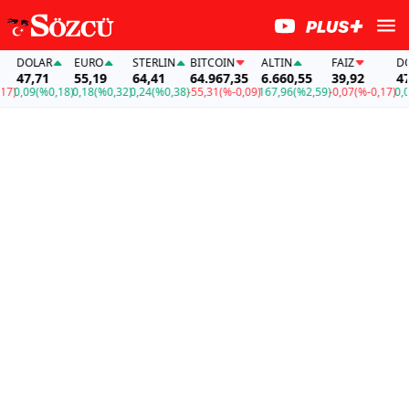
AR
EURO
STERLIN
BITCOIN
ALTIN
FAİZ
DOLAR
71
55,19
64,41
64.967,35
6.660,55
39,92
47,71
(%0,18)
0,18
(%0,32)
0,24
(%0,38)
-55,31
(%-0,09)
167,96
(%2,59)
-0,07
(%-0,17)
0,09
(%0,1