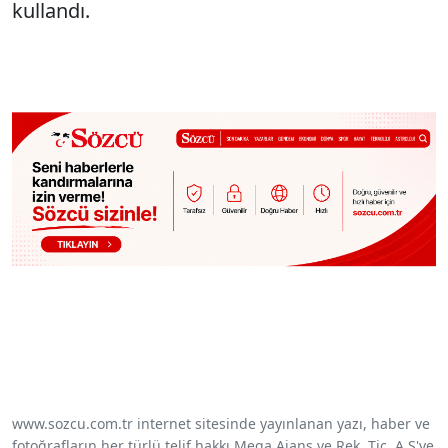
kullandı.
www.sozcu.com.tr internet sitesinde yayınlanan yazı, haber ve
fotoğrafların her türlü telif hakkı Mega Ajans ve Rek. Tic. A.Ş'ye