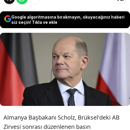
Google algoritmasına bırakmayın, okuyacağınız haberi
siz seçin! Tıkla ve ekle
Almanya Başbakanı Olaf Scholz,
Türkiye'ye yapacağı ziyarette göç, Avrupa
Birliği (AB) ve ikili ilişkiler gibi birçok
konuyu ele alacaklarını belirtti.
Almanya Başbakanı Scholz, Brüksel'deki AB
Zirvesi sonrası düzenlenen basın