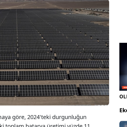
ktroteknik ve Elektronik Sanayii Birliği (ZVEI),
rya üretiminin elektrikli hareketlilik ve enerji
azarlarının etkisiyle 2025'te tüm zamanların en
yesine ulaştığını duyurdu.
OLE
Ek
amaya göre, 2024'teki durgunluğun
ki toplam batarya üretimi yüzde 11