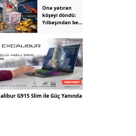
Ona yatıran
köşeyi döndü:
Yılbaşından beri
en çok
kazandıran oldu
alibur G915 Slim ile Güç Yanında