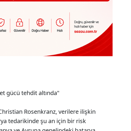
et gücü tehdit altında"
ristian Rosenkranz, verilere ilişkin
a tedarikinde şu an için bir risk
manya ve Avrupa genelindeki batarya