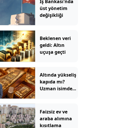
İş Bankası'nda
üst yönetim
değişikliği
Beklenen veri
geldi: Altın
uçuşa geçti
Altında yükseliş
kapıda mı?
Uzman isimden
ezber bozan
tahmin!
Faizsiz ev ve
araba alımına
kısıtlama