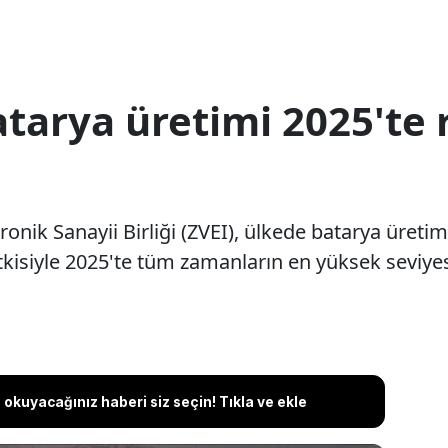
tarya üretimi 2025'te 
nik Sanayii Birliği (ZVEI), ülkede batarya üretimin
tkisiyle 2025'te tüm zamanların en yüksek seviyes
okuyacağınız haberi siz seçin! Tıkla ve ekle