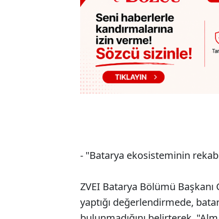
- "Batarya ekosisteminin rekab
ZVEI Batarya Bölümü Başkanı Ch
yaptığı değerlendirmede, batary
bulunmadığını belirterek, "Al