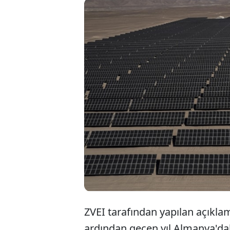
Almanya Ele
ülkede bata
depolama p
yüksek sevi
ZVEI tarafından yapılan açıkl
ardından geçen yıl Almanya'da