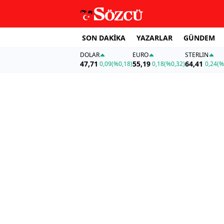
SON DAKİKA
YAZARLAR
GÜNDEM
DOLAR
EURO
STERLIN
47,71
55,19
64,41
0,09
(%0,18)
0,18
(%0,32)
0,24
(%