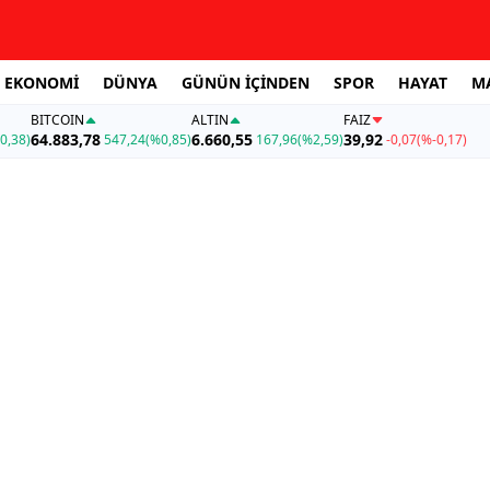
EKONOMİ
DÜNYA
GÜNÜN İÇİNDEN
SPOR
HAYAT
M
BITCOIN
ALTIN
FAİZ
64.883,78
6.660,55
39,92
0,38)
547,24
(%0,85)
167,96
(%2,59)
-0,07
(%-0,17)