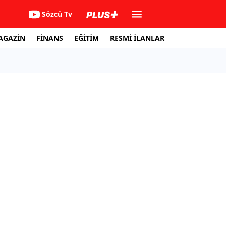
Sözcü Tv
AGAZİN
FİNANS
EĞİTİM
RESMİ İLANLAR