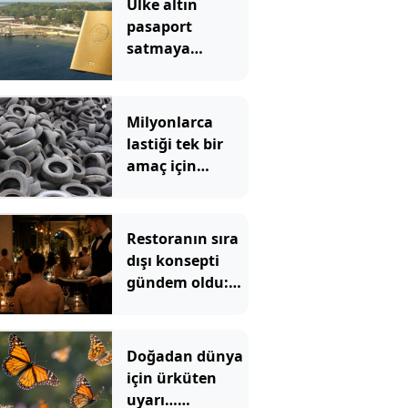
Ülke altın
pasaport
satmaya
başladı: 85
ülkeye vizesiz
girişi var
Milyonlarca
lastiği tek bir
amaç için
okyanusa attılar
ama sonu
felaket oldu: 50
Restoranın sıra
yıldır
dışı konsepti
temizlenemiyor
gündem oldu:
Çıplak yemeğin
bedeli dudak
uçuklattı
Doğadan dünya
için ürküten
uyarı…