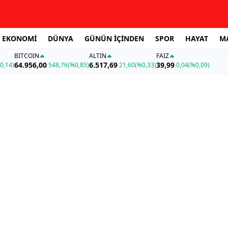
EKONOMİ
DÜNYA
GÜNÜN İÇİNDEN
SPOR
HAYAT
M
BITCOIN
ALTIN
FAİZ
64.956,00
6.517,69
39,99
0,14)
548,76
(%0,85)
21,60
(%0,33)
0,04
(%0,09)