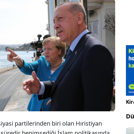
Almanya'da Hıristiyan Demokratlar'ın yıllardır
kullandığı "İslam Almanya'ya aittir" politikasının
rafa kalktığı ortaya çıktı.
Kir
Dü
iyasi partilerinden biri olan Hıristiyan
süredir benimsediği İslam politikasında