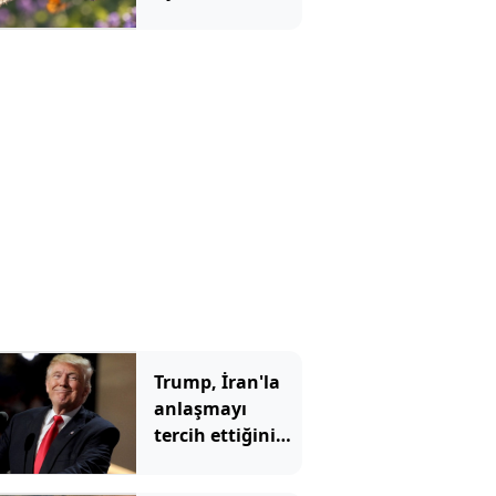
Kelebekler
yaşam
alanlarını
değiştiriyor…
Trump, İran'la
anlaşmayı
tercih ettiğini
açıkladı