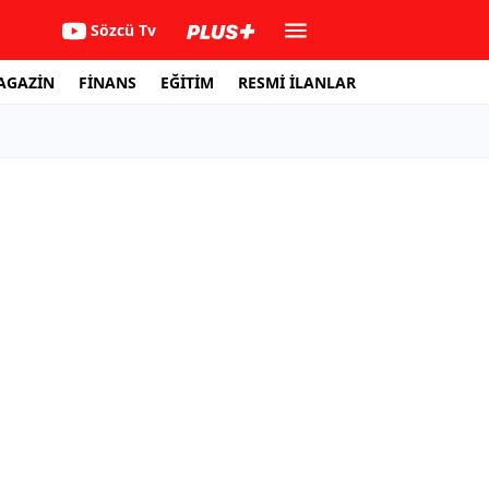
Sözcü Tv
AGAZİN
FİNANS
EĞİTİM
RESMİ İLANLAR