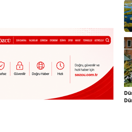
Dün
Dü