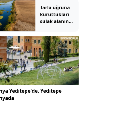
Tarla uğruna
kuruttukları
sulak alanın
bedeli ağır oldu
ya Yeditepe'de, Yeditepe
nyada