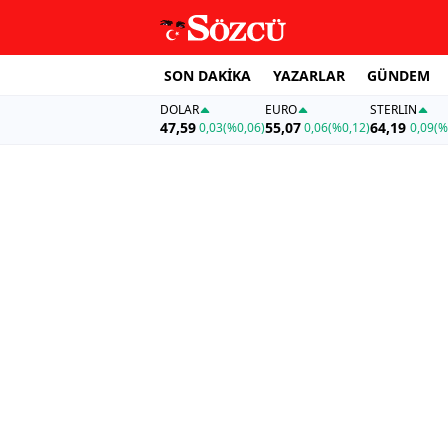
SON DAKİKA
YAZARLAR
GÜNDEM
DOLAR
EURO
STERLIN
47,59
55,07
64,19
0,03
(%0,06)
0,06
(%0,12)
0,09
(%