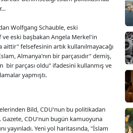
...
ından Wolfgang Schauble, eski
 ve eski başbakan Angela Merkel'in
ittir" felsefesinin artık kullanılmayacağı
"İslam, Almanya'nın bir parçasıdır" demiş,
n bir parçası oldu" ifadesini kullanmış ve
klamalar yapmıştı.
lerinden Bild, CDU'nun bu politikadan
zdı. Gazete, CDU'nun bugün kamuoyuna
ını yayınladı. Yeni yol haritasında, "İslam