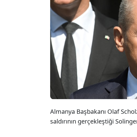
Soli
ede
sığı
Almanya Başbakanı Olaf Scholz, 
saldırının gerçekleştiği Solingen