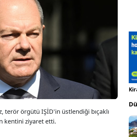
ngen'de bıçaklı saldırının yaşandığı bölgeyi ziyaret
n Almanya Başbakanı Scholz, daha fazla
nmacının sınır dışı edileceğine dair söz verdi.
Kir
Dü
terör örgütü IŞİD'in üstlendiği bıçaklı
 kentini ziyaret etti.