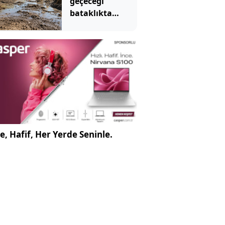
geçeceği
bataklıkta
binlerce yıllık
hazine bulundu
e, Hafif, Her Yerde Seninle.