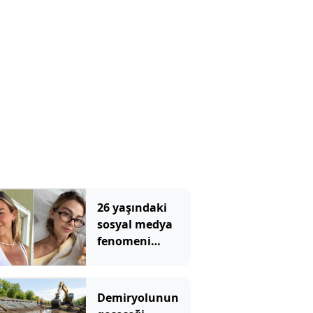
26 yaşındaki
sosyal medya
fenomeni
kanserle
mücadelesini
kaybetti
Demiryolunun