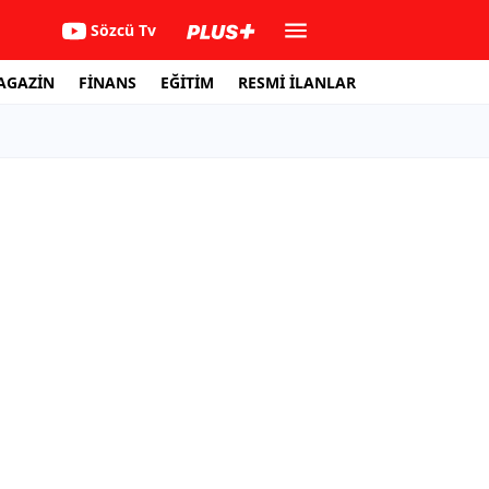
Sözcü Tv
AGAZİN
FİNANS
EĞİTİM
RESMİ İLANLAR