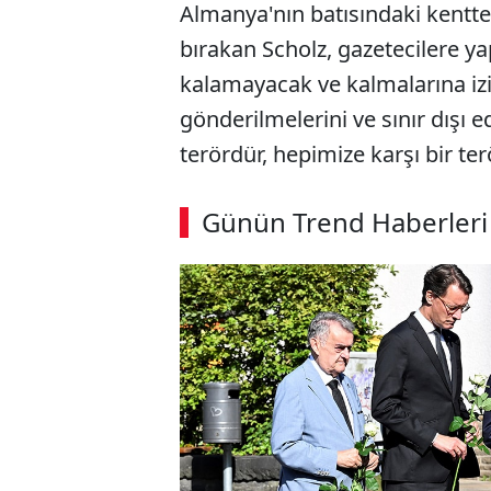
Almanya'nın batısındaki kentte 
bırakan Scholz, gazetecilere y
kalamayacak ve kalmalarına izi
gönderilmelerini ve sınır dışı 
terördür, hepimize karşı bir ter
ABERİ OKU
➜
Günün Trend Haberleri
00:02
/ 09:08