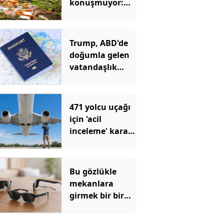
konuşmuyor:
Herkes ıslık
çalarak
anlaşıyor
Trump, ABD'de
doğumla gelen
vatandaşlık
hakkını
yasakladı
471 yolcu uçağı
için 'acil
inceleme' kararı:
Çatlaklar var
Bu gözlükle
mekanlara
girmek bir bir
yasaklandı:
Şikayet yağıyor