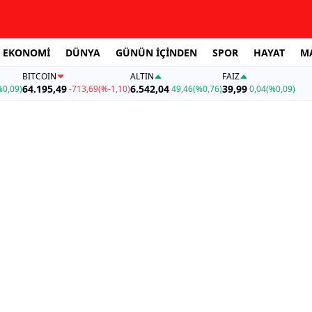
EKONOMİ
DÜNYA
GÜNÜN İÇİNDEN
SPOR
HAYAT
M
BITCOIN
ALTIN
FAİZ
64.195,49
6.542,04
39,99
%0,09)
-713,69
(%-1,10)
49,46
(%0,76)
0,04
(%0,09)