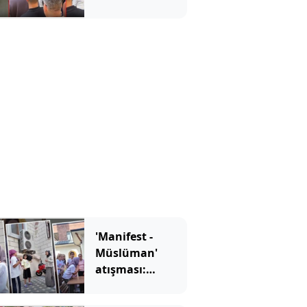
Mahkemede
utanmadan olay
çıkarttılar
'Manifest -
Müslüman'
atışması:
Müftülüğün
kurgu videosu