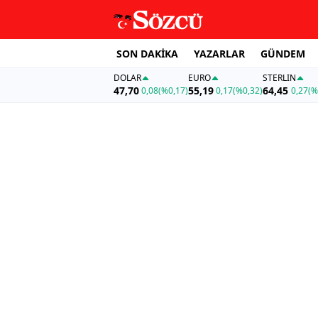
SON DAKİKA
YAZARLAR
GÜNDEM
DOLAR
EURO
STERLIN
47,70
55,19
64,45
0,08
(%0,17)
0,17
(%0,32)
0,27
(%