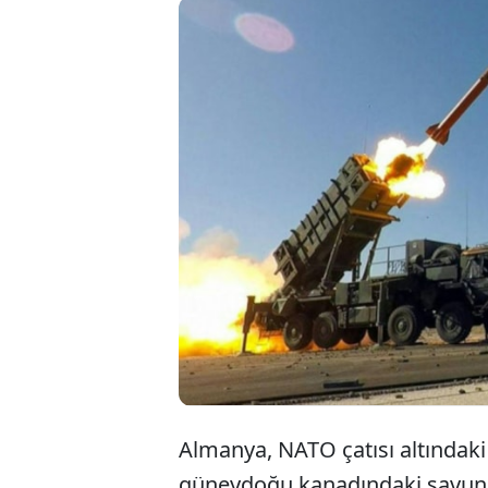
Almanya, 
amacıyla ö
savunma fü
askeri birl
Almanya, NATO çatısı altındaki 
güneydoğu kanadındaki savunma