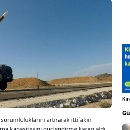
NATO’nun güneydoğu kanadını tahkim etmek
nümüzdeki haftalarda Türkiye’ye Patriot hava
ze sistemi ve yaklaşık 150 askerden oluşan bir
ik sevk edeceğini duyurdu.
Kir
Gü
sorumluluklarını artırarak ittifakın
 kapasitesini güçlendirme kararı aldı.