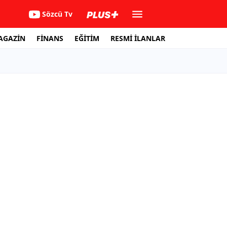
Sözcü Tv
AGAZİN
FİNANS
EĞİTİM
RESMİ İLANLAR