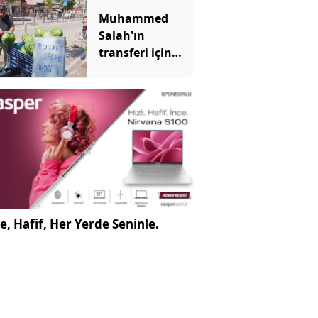
tepki çekti
Muhammed
Salah'ın
transferi için
karpuz adayıp
dağıttı!
e, Hafif, Her Yerde Seninle.