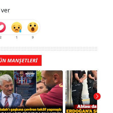
 ver
ÜN MANŞETLERİ