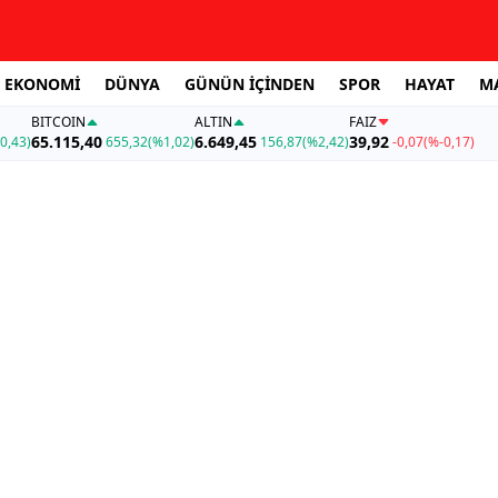
EKONOMİ
DÜNYA
GÜNÜN İÇİNDEN
SPOR
HAYAT
M
BITCOIN
ALTIN
FAİZ
65.115,40
6.649,45
39,92
0,43)
655,32
(%1,02)
156,87
(%2,42)
-0,07
(%-0,17)