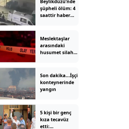
Beylikdüzü’nde
şüpheli ölüm: 4
saattir haber
alınamıyordu
Meslektaşlar
arasındaki
husumet silahlı
saldırıya
dönüştü
Son dakika...İşçi
konteynerinde
yangın
5 kişi bir genç
kıza tecavüz
etti: