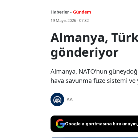
Haberler -
Gündem
19 Mayıs 2026 - 07:32
Almanya, Türki
gönderiyor
Almanya, NATO’nun güneydoğu 
hava savunma füze sistemi ve y
AA
Google algoritmasına bırakmayın, 