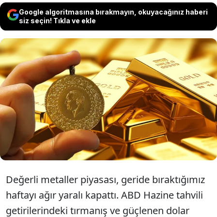
Google algoritmasına bırakmayın, okuyacağınız haberi
siz seçin! Tıkla ve ekle
Küresel piyasalarda bu sefer rüzgar
tersten esti. Zirveden inen spot altın ons
başına 4 bin 557 dolar seviyesine
çekilerek yatırımcısını şaşırttı.
Değerli metaller piyasası, geride bıraktığımız
haftayı ağır yaralı kapattı. ABD Hazine tahvili
getirilerindeki tırmanış ve güçlenen dolar