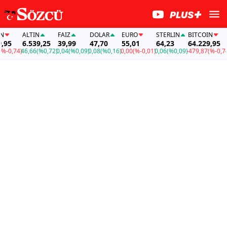
ALTIN
FAİZ
DOLAR
EURO
STERLIN
BITCOIN
A
5
6.539,25
39,99
47,70
55,01
64,23
64.229,95
6
0,74)
46,66
(%0,72)
0,04
(%0,09)
0,08
(%0,16)
0,00
(%-0,01)
0,06
(%0,09)
-479,87
(%-0,74)
4