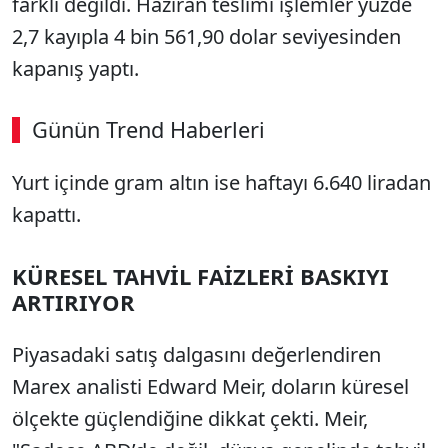
farklı değildi. Haziran teslimi işlemler yüzde
2,7 kayıpla 4 bin 561,90 dolar seviyesinden
kapanış yaptı.
Günün Trend Haberleri
00:02
/ 09:08
Yurt içinde gram altın ise haftayı 6.640 liradan
Sesi Aç
kapattı.
KÜRESEL TAHVİL FAİZLERİ BASKIYI
ARTIRIYOR
Piyasadaki satış dalgasını değerlendiren
Marex analisti Edward Meir, doların küresel
ölçekte güçlendiğine dikkat çekti. Meir,