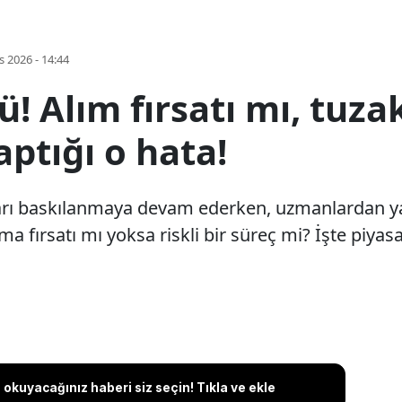
s 2026 - 14:44
dü! Alım fırsatı mı, tuz
aptığı o hata!
ları baskılanmaya devam ederken, uzmanlardan yatı
ama fırsatı mı yoksa riskli bir süreç mi? İşte piy
okuyacağınız haberi siz seçin! Tıkla ve ekle