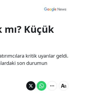
ak mı? Küçük
rımcılara kritik uyarılar geldi.
asalardaki son durumun