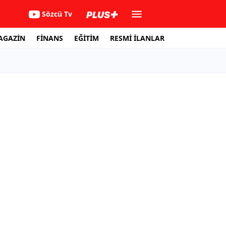
Sözcü Tv
AGAZİN
FİNANS
EĞİTİM
RESMİ İLANLAR