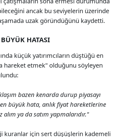
sel çatışmaların sona ermesi durumunda
ebileceğini ancak bu seviyelerin üzerinde
şu aşamada uzak göründüğünü kaydetti.
 BÜYÜK HATASI
ında küçük yatırımcıların düştüğü en
la hareket etmek" olduğunu söyleyen
ulundu:
klaşım bazen kenarda durup piyasayı
ı en büyük hata, anlık fiyat hareketlerine
z alım ya da satım yapmalarıdır."
i kuranlar için sert düşüşlerin kademeli