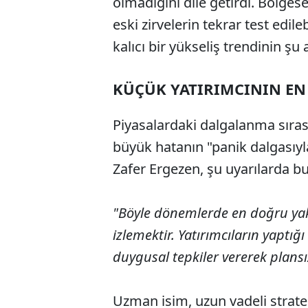
olmadığını dile getirdi. Bölge
eski zirvelerin tekrar test edil
kalıcı bir yükseliş trendinin 
KÜÇÜK YATIRIMCININ EN
Piyasalardaki dalgalanma sıras
büyük hatanın "panik dalgasıy
Zafer Ergezen, şu uyarılarda b
"Böyle dönemlerde en doğru ya
izlemektir. Yatırımcıların yaptığ
duygusal tepkiler vererek plansı
Uzman isim, uzun vadeli stratej