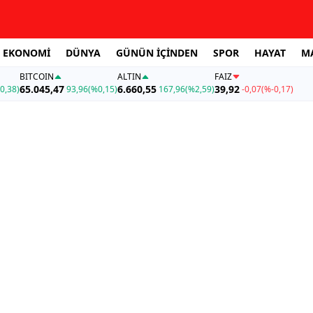
EKONOMİ
DÜNYA
GÜNÜN İÇİNDEN
SPOR
HAYAT
M
BITCOIN
ALTIN
FAİZ
65.045,47
6.660,55
39,92
0,38)
93,96
(%0,15)
167,96
(%2,59)
-0,07
(%-0,17)