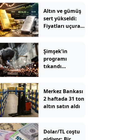
Altın ve gümüş
sert yükseldi:
Fiyatları uçuran
5 kritik gelişme
Şimşek'in
programı
tıkandı
değiştirin
Merkez Bankası
2 haftada 31 ton
altın satın aldı
Dolar/TL coştu
gidiyor: Bir