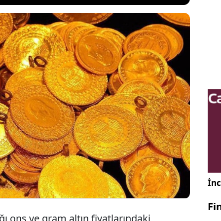
salarda altın fiyatları baskılanmaya devam
anlardan yatırımcılara kritik uyarılar geldi.
i çekilme bir toplama fırsatı mı yoksa riskli bir
te piyasalardaki son durumun detayları.
İnc
Fi
 ons ve gram altın fiyatlarındaki