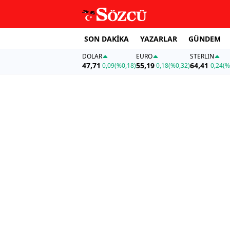
SON DAKİKA
YAZARLAR
GÜNDEM
DOLAR
EURO
STERLIN
47,71
55,19
64,41
0,09
(%0,18)
0,18
(%0,32)
0,24
(%