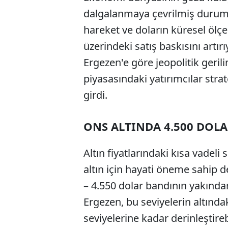
dalgalanmaya çevrilmiş durumda
hareket ve doların küresel ölç
üzerindeki satış baskısını artı
Ergezen'e göre jeopolitik geril
piyasasındaki yatırımcılar str
girdi.
ONS ALTINDA 4.500 DOLA
Altın fiyatlarındaki kısa vadeli
altın için hayati öneme sahip de
– 4.550 dolar bandının yakından
Ergezen, bu seviyelerin altındak
seviyelerine kadar derinleştireb