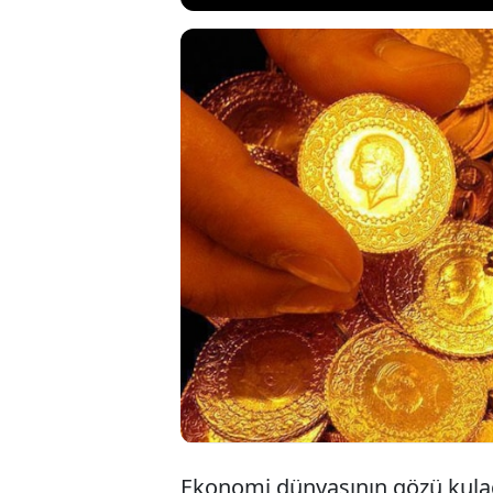
Küresel piya
ederken, uzm
Altındaki ger
süreç mi? İş
Ekonomi dünyasının gözü kulağı