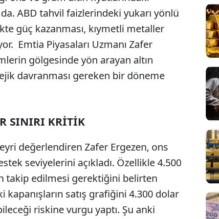
. ABD tahvil faizlerindeki yukarı yönlü
ekte güç kazanması, kıymetli metaller
rıyor. Emtia Piyasaları Uzmanı Zafer
imlerin gölgesinde yön arayan altın
atejik davranması gereken bir döneme
R SINIRI KRİTİK
 seyri değerlendiren Zafer Ergezen, ons
stek seviyelerini açıkladı. Özellikle 4.500
 takip edilmesi gerektiğini belirten
i kapanışların satış grafiğini 4.300 dolar
ileceği riskine vurgu yaptı. Şu anki