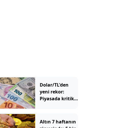
Dolar/TL'den
yeni rekor:
Piyasada kritik
48 saatlik
dönemeç
alarmı!
Altın 7 haftanın