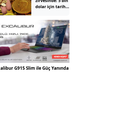
zirvesinde: 5 bin
dolar için tarih
verildi
alibur G915 Slim ile Güç Yanında