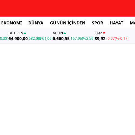
EKONOMİ
DÜNYA
GÜNÜN İÇİNDEN
SPOR
HAYAT
M
BITCOIN
ALTIN
FAİZ
64.900,00
6.660,55
39,92
0,38)
682,00
(%1,06)
167,96
(%2,59)
-0,07
(%-0,17)