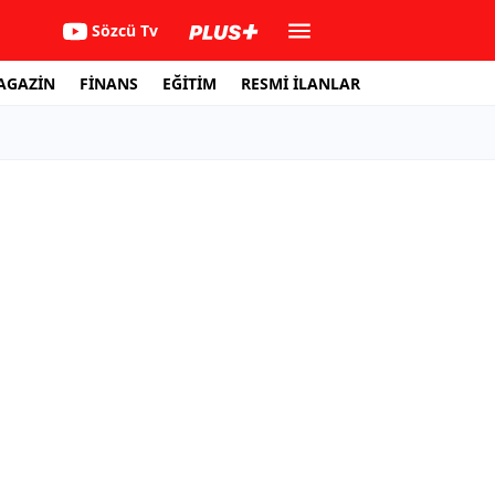
Sözcü Tv
AGAZİN
FİNANS
EĞİTİM
RESMİ İLANLAR