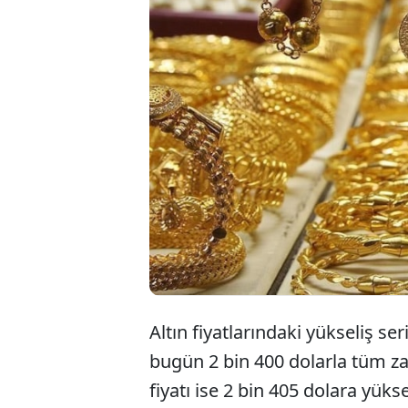
Türkiye bayr
görüldü. Ons
da 2 bin 493
bundan sonr
Altın fiyatlarındaki yükseliş ser
bugün 2 bin 400 dolarla tüm zam
fiyatı ise 2 bin 405 dolara yükse