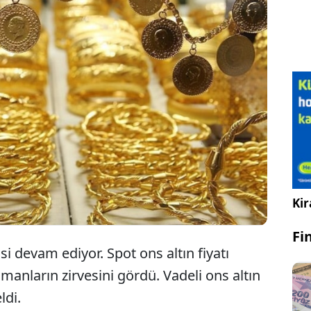
am tatilinde iken altın fiyatlarında yeni zirveler
 altın fiyatı 2 bin 340 doları görürken, gram altın
 TL'ye ulaştı. Uzmanlar yükselişin nedenlerini ve
a olabilecekleri yorumladı.
Kir
Fi
isi devam ediyor. Spot ons altın fiyatı
anların zirvesini gördü. Vadeli ons altın
ldi.