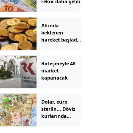
rekor daha geldi
Altında
beklenen
hareket başladı!
Gram altın hızla
yükseliyor
Birleşmeyle 48
market
kapanacak
Dolar, euro,
sterlin... Döviz
kurlarında
tarihi zirve