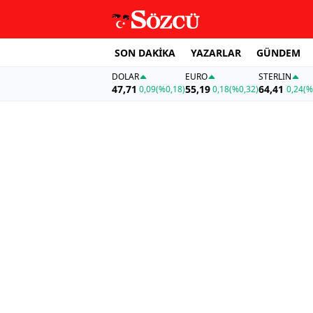
SON DAKİKA
YAZARLAR
GÜNDEM
DOLAR
EURO
STERLIN
47,71
55,19
64,41
0,09
(%0,18)
0,18
(%0,32)
0,24
(%