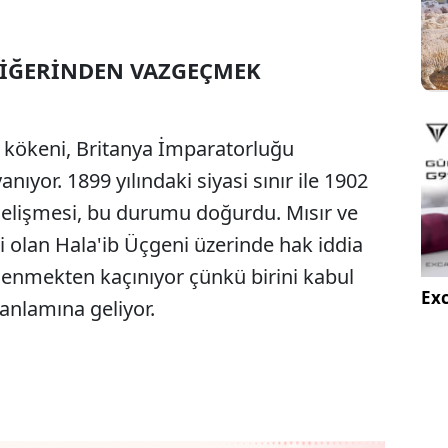
DİĞERİNDEN VAZGEÇMEK
ın kökeni, Britanya İmparatorluğu
nıyor. 1899 yılındaki siyasi sınır ile 1902
le çelişmesi, bu durumu doğurdu. Mısır ve
i olan Hala'ib Üçgeni üzerinde hak iddia
plenmekten kaçınıyor çünkü birini kabul
Exc
nlamına geliyor.