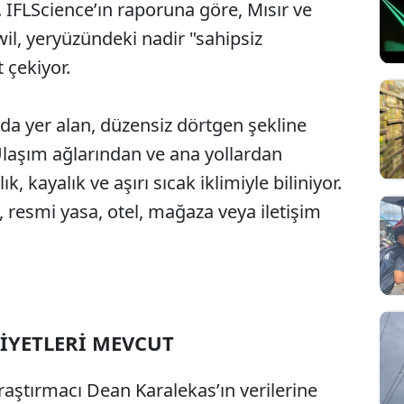
 IFLScience’ın raporuna göre, Mısır ve
wil, yeryüzündeki nadir "sahipsiz
 çekiyor.
nda yer alan, düzensiz dörtgen şekline
 Ulaşım ağlarından ve ana yollardan
, kayalık ve aşırı sıcak iklimiyle biliniyor.
resmi yasa, otel, mağaza veya iletişim
LİYETLERİ MEVCUT
raştırmacı Dean Karalekas’ın verilerine