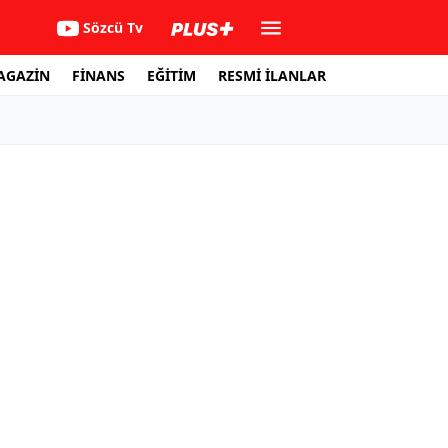
Sözcü Tv
AGAZİN
FİNANS
EĞİTİM
RESMİ İLANLAR