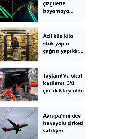
çizgilerle
boyamaya
başladılar
Acil kilo kilo
stok yapın
çağrısı yapıldı:
Yüzde 100 zam
gelecek
Tayland'da okul
katliamı: 3'ü
çocuk 6 kişi öldü
Avrupa'nın dev
havayolu şirketi
satılıyor