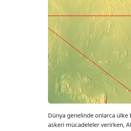
Mısır ve Sudan s
devletin hak id
koruyor. Bu 'sah
madenciler tara
faaliyetleri yür
Dünya genelinde onlarca ülke be
askeri mücadeleler verirken, A