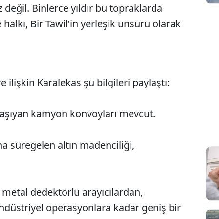
z değil. Binlerce yıldır bu topraklarda
alkı, Bir Tawil’in yerleşik unsuru olarak
ilişkin Karalekas şu bilgileri paylaştı:
 taşıyan kamyon konvoyları mevcut.
a süregelen altın madenciliği,
l metal dedektörlü arayıcılardan,
endüstriyel operasyonlara kadar geniş bir