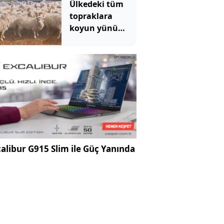
Ülkedeki tüm
topraklara
koyun yünü
sermeye
başladılar
alibur G915 Slim ile Güç Yanında