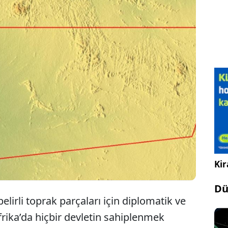
ınırında yer alan Bir Tawil bölgesi, dünyada hiçbir
dia etmediği tek toprak parçası olma özelliğini
ipsiz' topraklarda, yerel halk ve bağımsız
fından antik yöntemlerle yoğun altın çıkarma
ütülüyor.
Kir
Dü
lirli toprak parçaları için diplomatik ve
frika’da hiçbir devletin sahiplenmek