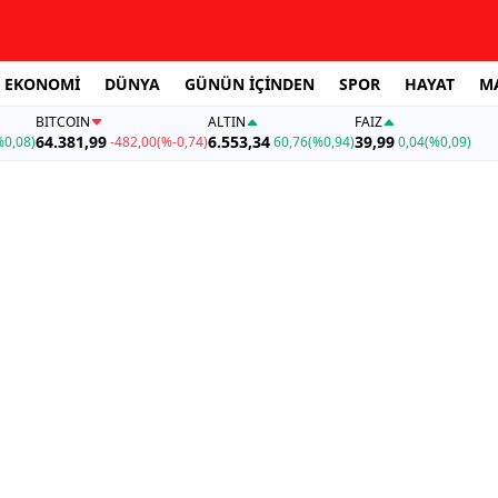
EKONOMİ
DÜNYA
GÜNÜN İÇİNDEN
SPOR
HAYAT
M
BITCOIN
ALTIN
FAİZ
64.381,99
6.553,34
39,99
%0,08)
-482,00
(%-0,74)
60,76
(%0,94)
0,04
(%0,09)