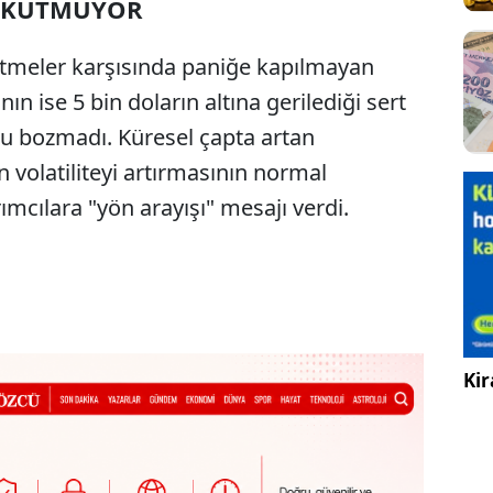
ORKUTMUYOR
ltmeler karşısında paniğe kapılmayan
ın ise 5 bin doların altına gerilediği sert
nu bozmadı. Küresel çapta artan
in volatiliteyi artırmasının normal
mcılara "yön arayışı" mesajı verdi.
Kir