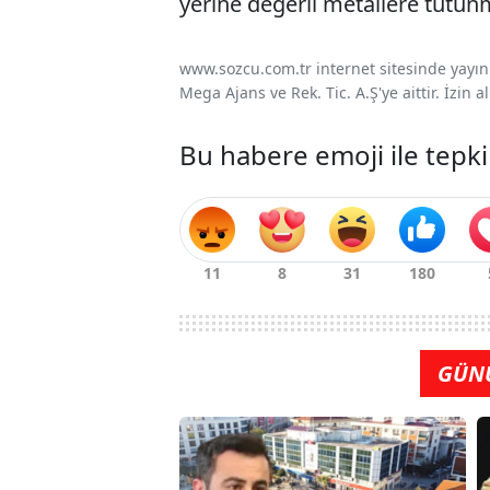
yerine değerli metallere tutunm
www.sozcu.com.tr internet sitesinde yayınla
Mega Ajans ve Rek. Tic. A.Ş'ye aittir. İzin
Bu habere emoji ile tepki
GÜN