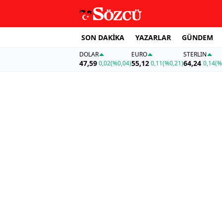
SON DAKİKA
YAZARLAR
GÜNDEM
DOLAR
EURO
STERLIN
47,59
55,12
64,24
0,02
(%0,04)
0,11
(%0,21)
0,14
(%