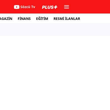
Sözcü Tv
AGAZİN
FİNANS
EĞİTİM
RESMİ İLANLAR