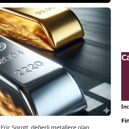
e 98’ini değerli metallere bağlayan dünyaca ünlü
mcı Eric Sprott, altın ve gümüş fiyatları için
lar verdi. Gümüşün 300 dolara, altının ise 10 bin
ı iddia eden Sprott, "Fiyatlar henüz olması
eğil" dedi.
İnc
Fi
Eric Sprott, değerli metallere olan