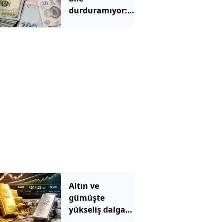
durduramıyor:
Dövizde tarihi
rekor serisi art
arda geldi
Altın ve
gümüşte
yükseliş dalgası:
Rallinin nedeni