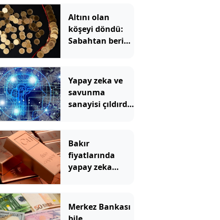
Altını olan
köşeyi döndü:
Sabahtan beri
215 lira
kazandırdı
Yapay zeka ve
savunma
sanayisi çıldırdı:
Emtiada
temmuz
kazananları
Bakır
belli oldu
fiyatlarında
yapay zeka
depremi: Tarihi
zirveye ramak
kaldı!
Merkez Bankası
bile