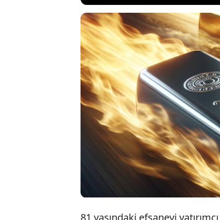
Servetinin yüzd
milyarder yatırı
akılalmaz rakam
dolara çıkacağın
gereken yerde d
81 yaşındaki efsanevi yatırımcı 