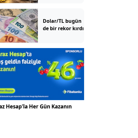
açıklandı
Dolar/TL bugün
de bir rekor kırdı
az Hesap’la Her Gün Kazanın