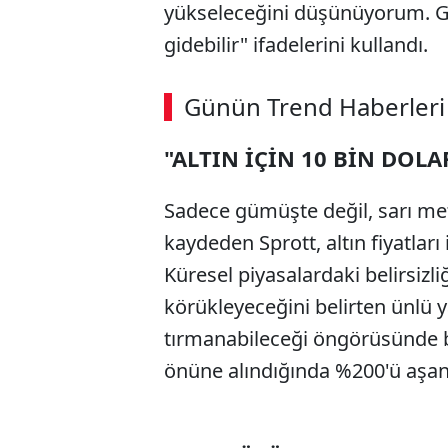
yükseleceğini düşünüyorum. Gü
gidebilir" ifadelerini kullandı.
ABERİ OKU
➜
Günün Trend Haberleri
"ALTIN İÇİN 10 BİN DOLA
SÖZCÜ SON DAKİKA
Sadece gümüşte değil, sarı meta
kaydeden Sprott, altın fiyatları 
Küresel piyasalardaki belirsizli
körükleyeceğini belirten ünlü y
tırmanabileceği öngörüsünde b
önüne alındığında %200'ü aşan 