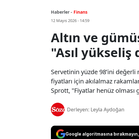
Haberler -
Finans
12 Mayıs 2026 - 14:59
Altın ve gümüş
"Asıl yükseliş
Servetinin yüzde 98’ini değerli
fiyatları için akılalmaz rakaml
Sprott, "Fiyatlar henüz olması 
Derleyen: Leyla Aydoğan
Google algoritmasına bırakmayın, 