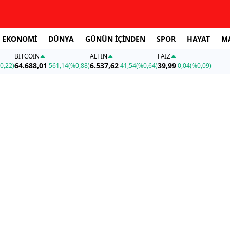
EKONOMİ
DÜNYA
GÜNÜN İÇİNDEN
SPOR
HAYAT
M
BITCOIN
ALTIN
FAİZ
64.688,01
6.537,62
39,99
0,22)
561,14
(%0,88)
41,54
(%0,64)
0,04
(%0,09)