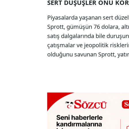
SERT DÜŞÜŞLER ONU K
Piyasalarda yaşanan sert düze
Sprott, gümüşün 76 dolara, altın
satış dalgalarında bile duruşu
çatışmalar ve jeopolitik riskler
olduğunu savunan Sprott, yatırı