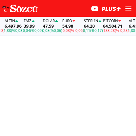
ALTIN
FAİZ
DOLAR
EURO
STERLIN
BITCOIN
ALTIN
6.497,96
39,99
47,59
54,98
64,20
64.504,71
6.497
1,88
(%0,03)
0,04
(%0,09)
0,03
(%0,06)
-0,03
(%-0,06)
0,11
(%0,17)
-183,28
(%-0,28)
1,88
(%0