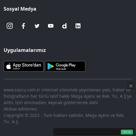
Sosyal Medya
Uygulamalarımız
www.sozcu.com.tr internet sitesinde yayınlanan yazı, haber ve
fotoğrafların her türlü telif hakkı Mega Ajans ve Rek. Tic. A.Ş'ye
aittir. İzin alınmadan, kaynak gösterilerek dahi
iktibas edilemez.
Copyright © 2023 - Tüm hakları saklıdır. Mega Ajans ve Rek.
Tic. A.Ş.
360p
Loaded
:
Sesi
9.85%
Aç
Sesi Aç