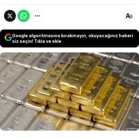
Google algoritmasına bırakmayın, okuyacağınız haberi
siz seçin! Tıkla ve ekle
Orta Doğu’daki savaşın küresel enflasyon riskini
artırması ve merkez bankalarının sıkı para
politikalarını sürdüreceği beklentisi, değerli
metalleri baskıladı. Altının ons fiyatı yüzde 2’yi
aşan düşüşle son bir ayın en düşük seviyesine
inerken, gümüşte kayıp yüzde 6’yı geçti.