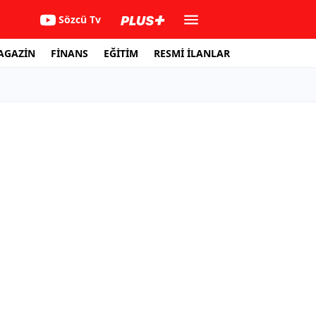
Sözcü Tv
AGAZİN
FİNANS
EĞİTİM
RESMİ İLANLAR