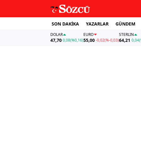
SON DAKİKA
YAZARLAR
GÜNDEM
DOLAR
EURO
STERLIN
47,70
55,00
64,21
0,08
(%0,16)
-0,02
(%-0,03)
0,04
(