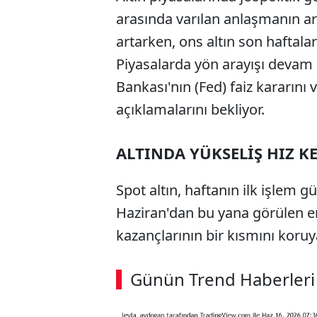
arasında varılan anlaşmanın ard
artarken, ons altın son haftala
Piyasalarda yön arayışı devam
Bankası'nın (Fed) faiz kararın
açıklamalarını bekliyor.
ALTINDA YÜKSELİŞ HIZ K
Spot altın, haftanın ilk işlem 
Haziran'dan bu yana görülen en
kazançlarının bir kısmını koruy
ABERİ OKU
➜
Günün Trend Haberleri
00:02
/ 09:08