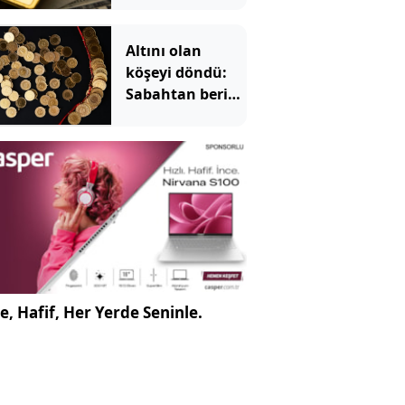
Altını olan
köşeyi döndü:
Sabahtan beri
215 lira
kazandırdı
e, Hafif, Her Yerde Seninle.