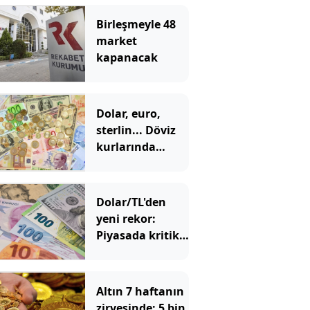
Birleşmeyle 48
market
kapanacak
Dolar, euro,
sterlin... Döviz
kurlarında
tarihi zirve
Dolar/TL'den
yeni rekor:
Piyasada kritik
48 saatlik
dönemeç
alarmı!
Altın 7 haftanın
zirvesinde: 5 bin