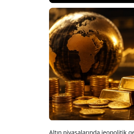
ABD ile İran ara
talebi güçlenirken
Fed'in faiz kara
odaklanırken, anal
rekorlara taşıyabi
Altın piyasalarında jeopolitik g