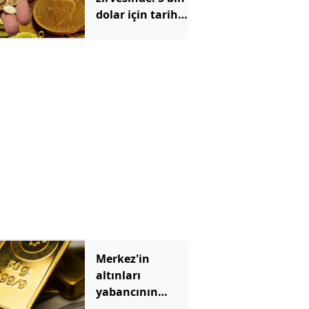
dolar için tarih
verildi
Merkez'in
altınları
yabancının
cebinde