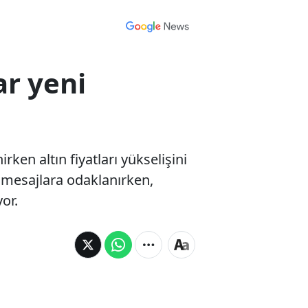
ar yeni
ken altın fiyatları yükselişini
i mesajlara odaklanırken,
yor.