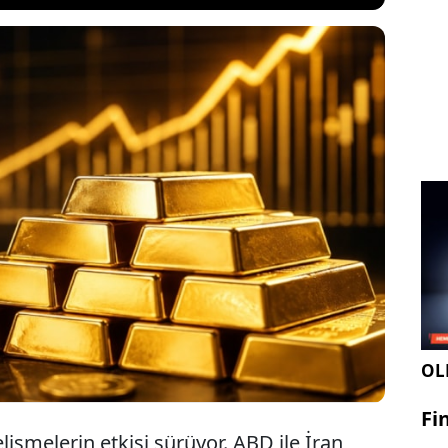
sında sağlanan anlaşmanın ardından güvenli liman
 altın fiyatları yükselişini koruyor. Piyasalar şimdi
rına ve Başkan Kevin Warsh'un vereceği mesajlara
istler olası faiz indirimi sinyalinin altını yeni
leceğini belirtiyor.
OLE
Fi
elişmelerin etkisi sürüyor. ABD ile İran