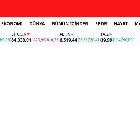
EKONOMİ
DÜNYA
GÜNÜN İÇİNDEN
SPOR
HAYAT
M
BITCOIN
ALTIN
FAİZ
64.338,01
6.519,44
39,99
%0,06)
-223,99
(%-0,35)
26,86
(%0,41)
0,04
(%0,09)