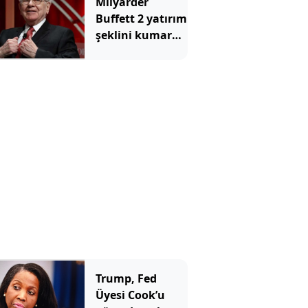
Milyarder
Buffett 2 yatırım
şeklini kumara
benzetti ve tüm
yatırımcılara
aynı mesajı
verdi
Trump, Fed
Üyesi Cook’u