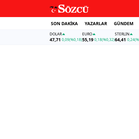
SON DAKİKA
YAZARLAR
GÜNDEM
DOLAR
EURO
STERLIN
47,71
55,19
64,41
0,09
(%0,18)
0,18
(%0,32)
0,24
(%