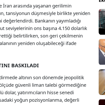
Ek
le İran arasında yaşanan gerilimin
n, tansiyonun düşmesiyle birlikte yeniden
ni değerlendirdi. Bankanın yayımladığı
cut seviyelerinin ons başına 4.150 dolarlık
ttiği belirtilirken, son geri çekilmenin
alanının yeniden oluşabileceği ifade
TINI BASKILADI
dirmede altının son dönemde jeopolitik
lçüde güvenli liman talebi görmediğine
ü dolar, yatırımcıların hisse senedi
asadaki yoğun pozisyonlanma, değerli