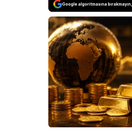
Google algoritmasına bırakmayın, 
Barclays, son döne
fiyatlarının yeniden
enflasyonist baskıl
devam etmesi ve dol
orta vadede yenide
etti.