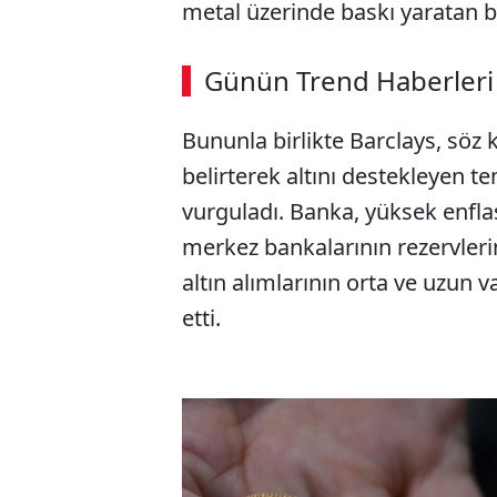
metal üzerinde baskı yaratan ba
ABERİ OKU
➜
Günün Trend Haberleri
00:02
/ 08:06
Bununla birlikte Barclays, söz 
belirterek altını destekleyen t
vurguladı. Banka, yüksek enflas
merkez bankalarının rezervler
altın alımlarının orta ve uzun v
etti.