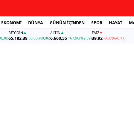
EKONOMİ
DÜNYA
GÜNÜN İÇİNDEN
SPOR
HAYAT
M
BITCOIN
ALTIN
FAİZ
65.182,38
6.660,55
39,92
0,38)
36,36
(%0,06)
167,96
(%2,59)
-0,07
(%-0,17)