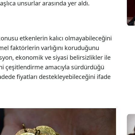
şlıca unsurlar arasında yer aldı.
konusu etkenlerin kalıcı olmayabileceğini
Sesi Aç
emel faktörlerin varlığını koruduğunu
yon, ekonomik ve siyasi belirsizlikler ile
ini çeşitlendirme amacıyla sürdürdüğü
adede fiyatları destekleyebileceğini ifade