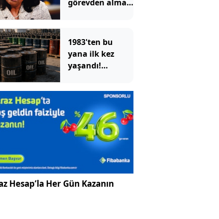
görevden alma
girişimini
yeniden başlattı
1983'ten bu
yana ilk kez
yaşandı!
ABD'nin devasa
depoları hızla
eriyor
az Hesap’la Her Gün Kazanın