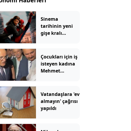
onomi Haberleri
Sinema
tarihinin yeni
gişe kralı
Örümcek Adam
rekoru yıktı
geçti
Çocukları için iş
isteyen kadına
Mehmet
Şimşek'ten
Kürtçe cevap
Vatandaşlara 'ev
almayın' çağrısı
yapıldı