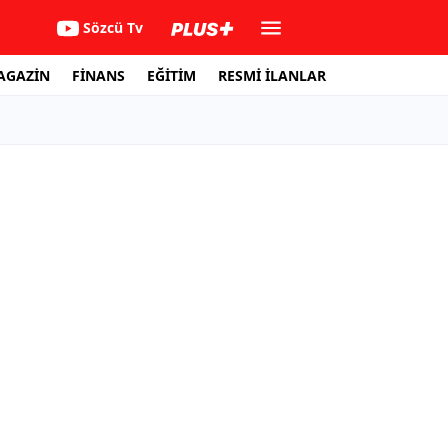
Sözcü Tv
AGAZİN
FİNANS
EĞİTİM
RESMİ İLANLAR