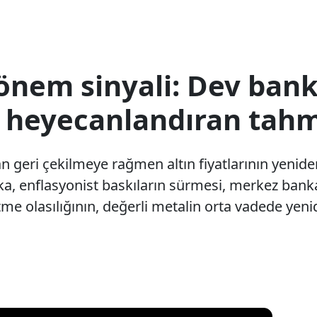
dönem sinyali: Dev bank
nı heyecanlandıran tah
geri çekilmeye rağmen altın fiyatlarının yenide
nka, enflasyonist baskıların sürmesi, merkez bank
tme olasılığının, değerli metalin orta vadede ye