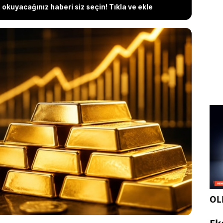
okuyacağınız haberi siz seçin! Tıkla ve ekle
mde yaşanan geri çekilmeye rağmen altın
 yükseliş ivmesi yakalayabileceğini belirtti. Banka,
arın sürmesi, merkez bankalarının altın alımlarına
arın değer kaybetme olasılığının, değerli metalin
n güç kazanmasına zemin hazırlayabileceğini ifade
OLE