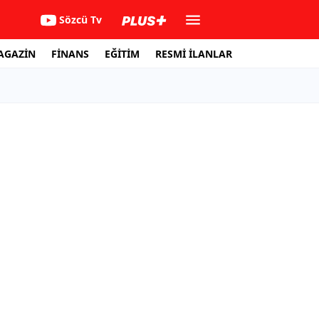
Sözcü Tv
AGAZİN
FİNANS
EĞİTİM
RESMİ İLANLAR