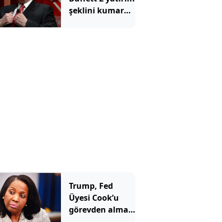
şeklini kumara
benzetti ve tüm
yatırımcılara
aynı mesajı
verdi
Trump, Fed
Üyesi Cook’u
görevden alma
girişimini