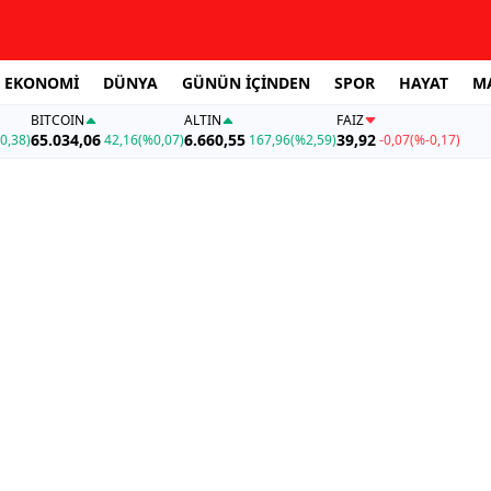
EKONOMİ
DÜNYA
GÜNÜN İÇİNDEN
SPOR
HAYAT
M
BITCOIN
ALTIN
FAİZ
65.034,06
6.660,55
39,92
0,38)
42,16
(%0,07)
167,96
(%2,59)
-0,07
(%-0,17)