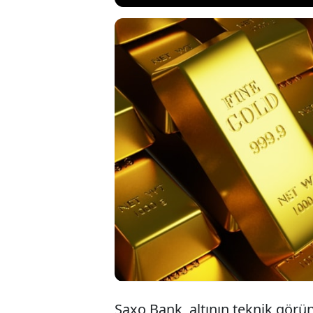
Saxo Bank, alt
yükseliş tren
başındaki zir
rağmen güçlü t
Saxo Bank, altının teknik görü