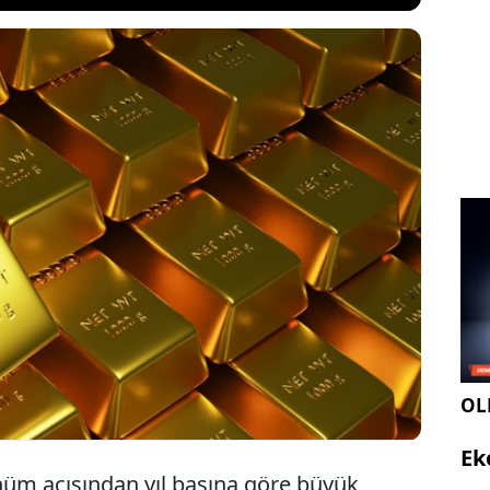
ın fiyatlarındaki sert düşeşe rağmen uzun vadeli
dinin korunduğunu değerlendirdi. Bankaya göre yıl
veden sonra yaşanan yüzde 23’lük düzeltmeye
alep devam ediyor. İşte bankanın beklentisi...
OLE
Ek
nüm açısından yıl başına göre büyük