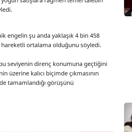
en yoğun satışlara rağmen temel talebin
ledi.
nik engelin şu anda yaklaşık 4 bin 458
 hareketli ortalama olduğunu söyledi.
bu seviyenin direnç konumuna geçtiğini
enin üzerine kalıcı biçimde çıkmasının
üde tamamlandığı görüşünü