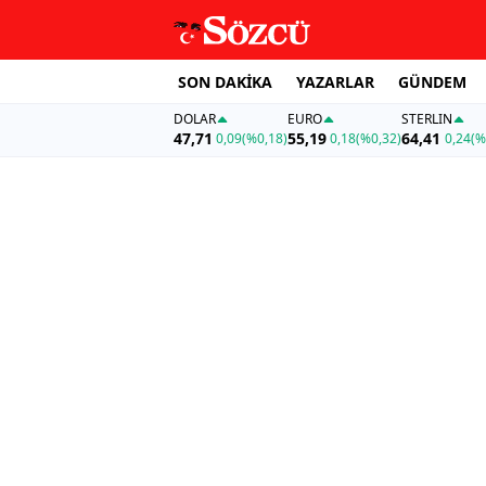
SON DAKİKA
YAZARLAR
GÜNDEM
DOLAR
EURO
STERLIN
47,71
55,19
64,41
0,09
(%0,18)
0,18
(%0,32)
0,24
(%