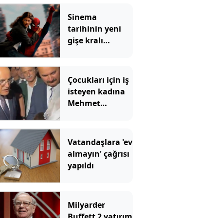
Sinema
tarihinin yeni
gişe kralı
Örümcek Adam
rekoru yıktı
geçti
Çocukları için iş
isteyen kadına
Mehmet
Şimşek'ten
Kürtçe cevap
Vatandaşlara 'ev
almayın' çağrısı
yapıldı
Milyarder
Buffett 2 yatırım