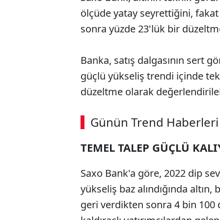
ölçüde yatay seyrettiğini, fak
sonra yüzde 23'lük bir düzeltme
Banka, satış dalgasının sert 
güçlü yükseliş trendi içinde tek
düzeltme olarak değerlendirileb
ABERİ OKU
➜
Günün Trend Haberleri
00:02
/ 08:06
TEMEL TALEP GÜÇLÜ KAL
Saxo Bank'a göre, 2022 dip sev
yükseliş baz alındığında altın,
geri verdikten sonra 4 bin 100 