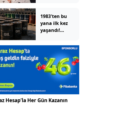
yeniden başlattı
1983'ten bu
yana ilk kez
yaşandı!
ABD'nin devasa
depoları hızla
eriyor
az Hesap’la Her Gün Kazanın