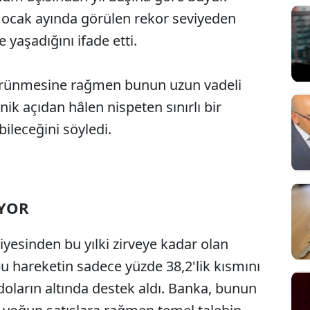
at ocak ayında görülen rekor seviyeden
 yaşadığını ifade etti.
görünmesine rağmen bunun uzun vadeli
nik açıdan hâlen nispeten sınırlı bir
ileceğini söyledi.
IYOR
Sesi Aç
iyesinden bu yılki zirveye kadar olan
 bu hareketin sadece yüzde 38,2'lik kısmını
doların altında destek aldı. Banka, bunun