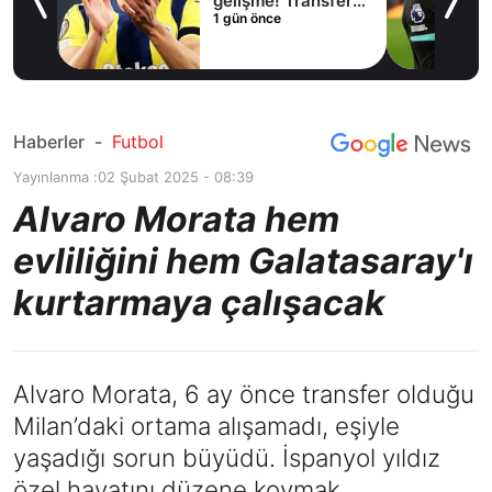
lama
gelişme! Transfer
1 gün önce
iptal oldu
Haberler
-
Futbol
Yayınlanma :
02 Şubat 2025 - 08:39
Alvaro Morata hem
evliliğini hem Galatasaray'ı
kurtarmaya çalışacak
Alvaro Morata, 6 ay önce transfer olduğu
Milan’daki ortama alışamadı, eşiyle
yaşadığı sorun büyüdü. İspanyol yıldız
özel hayatını düzene koymak,