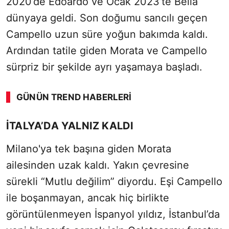
2020’de Edoardo ve Ocak 2023’te Bella
dünyaya geldi. Son doğumu sancılı geçen
Campello uzun süre yoğun bakımda kaldı.
Ardından tatile giden Morata ve Campello
sürpriz bir şekilde ayrı yaşamaya başladı.
GÜNÜN TREND HABERLERI
SÖZCÜ SON DAKİKA
İTALYA’DA YALNIZ KALDI
Milano'ya tek başına giden Morata
ailesinden uzak kaldı. Yakın çevresine
sürekli “Mutlu değilim” diyordu. Eşi Campello
ile boşanmayan, ancak hiç birlikte
görüntülenmeyen İspanyol yıldız, İstanbul’da