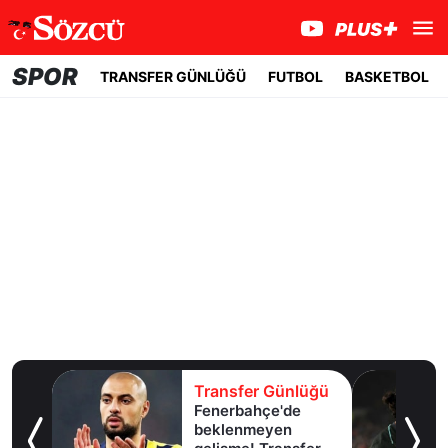
SPOR
TRANSFER GÜNLÜĞÜ
FUTBOL
BASKETBOL
lüğü
Transfer Günlüğü
Fenerbahçe'de
u!
beklenmeyen