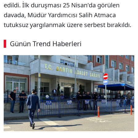
edildi. İlk duruşması 25 Nisan'da görülen
davada, Müdür Yardımcısı Salih Atmaca
tutuksuz yargılanmak üzere serbest bırakıldı.
Günün Trend Haberleri
00:02
/ 09:08
Sesi Aç