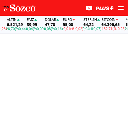
ALTIN
FAİZ
DOLAR
EURO
STERLIN
BITCOIN
ALTI
6.521,29
39,99
47,70
55,00
64,22
64.396,65
6.5
)
28,70
(%0,44)
0,04
(%0,09)
0,08
(%0,16)
-0,01
(%-0,02)
0,04
(%0,07)
-182,71
(%-0,28)
28,7