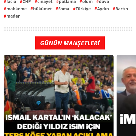
facia
CHP
cinayet
patlama
ölüm
dava
mahkeme
hükümet
Soma
Türkiye
Aydın
Bartın
maden
GÜNÜN MANŞETLERİ