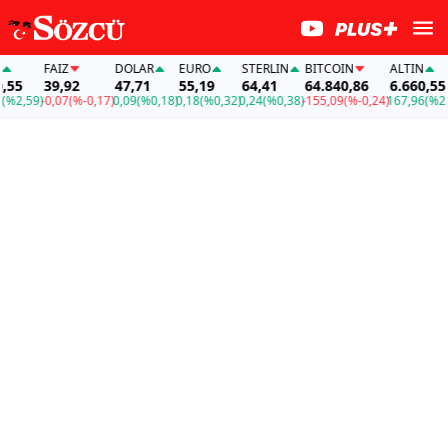
FAİZ
DOLAR
EURO
STERLIN
BITCOIN
ALTIN
39,92
47,71
55,19
64,41
64.840,86
6.660,55
,59)
-0,07
(%-0,17)
0,09
(%0,18)
0,18
(%0,32)
0,24
(%0,38)
-155,09
(%-0,24)
167,96
(%2,59)
-