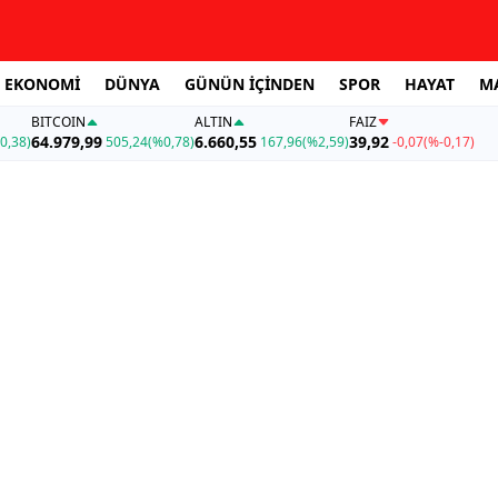
EKONOMİ
DÜNYA
GÜNÜN İÇİNDEN
SPOR
HAYAT
M
BITCOIN
ALTIN
FAİZ
64.979,99
6.660,55
39,92
0,38)
505,24
(%0,78)
167,96
(%2,59)
-0,07
(%-0,17)