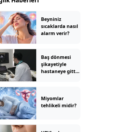
ğlık Haberleri
Beyniniz
sıcaklarda nasıl
alarm verir?
Baş dönmesi
şikayetiyle
hastaneye gitti:
Literatüre geçti!
Türkiye'de ilk
Miyomlar
tehlikeli midir?