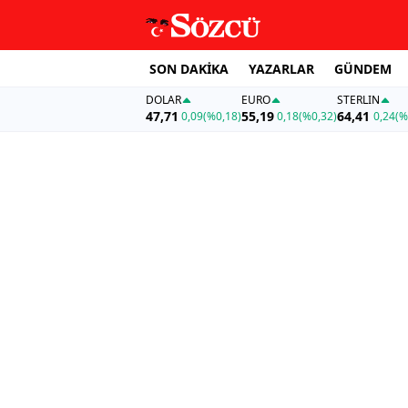
SON DAKİKA
YAZARLAR
GÜNDEM
DOLAR
EURO
STERLIN
47,71
55,19
64,41
0,09
(%0,18)
0,18
(%0,32)
0,24
(%