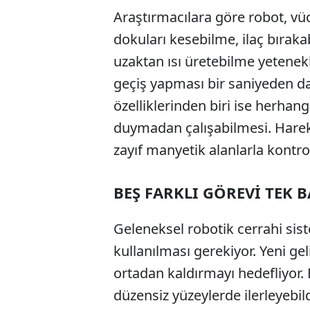
Araştırmacılara göre robot, vüc
dokuları kesebilme, ilaç bırak
uzaktan ısı üretebilme yetenekl
geçiş yapması bir saniyeden da
özelliklerinden biri ise herhang
duymadan çalışabilmesi. Hareke
zayıf manyetik alanlarla kontrol
BEŞ FARKLI GÖREVİ TEK 
Geleneksel robotik cerrahi siste
kullanılması gerekiyor. Yeni gel
ortadan kaldırmayı hedefliyor.
düzensiz yüzeylerde ilerleyebild