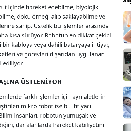
Sa
ut içinde hareket edebilme, biyolojik
abilme, doku örneği alıp saklayabilme ve
erine sahip. Üstelik bu işlemler arasında
ha kısa sürüyor. Robotun en dikkat çekici
i bir kabloya veya dahili bataryaya ihtiyaç
tleri ve görevleri dışarıdan uygulanan
 ediliyor.
BAŞINA ÜSTLENİYOR
mlerde farklı işlemler için ayrı aletlerin
iştirilen mikro robot ise bu ihtiyacı
 Bilim insanları, robotun yumuşak ve
iğini, dar alanlarda hareket kabiliyetini