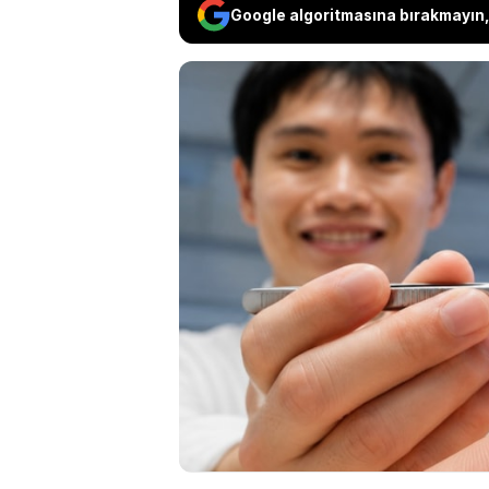
Google algoritmasına bırakmayın, 
Cerrahi operasyonlar
alabilecek yeni bir t
Teknoloji Üniversite
tırnağından bile küç
Sadece 4,4 milimetr
farklı tıbbi işlemi ge