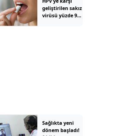
HPV'ye karşı
geliştirilen sakız
virüsü yüzde 93
azalttı
Sağlıkta yeni
dönem başladı!