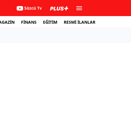
Sözcü Tv
AGAZİN
FİNANS
EĞİTİM
RESMİ İLANLAR