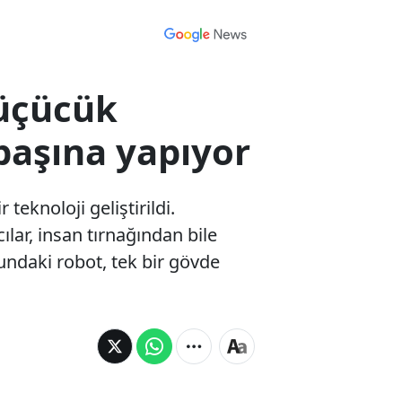
Küçücük
başına yapıyor
teknoloji geliştirildi.
lar, insan tırnağından bile
undaki robot, tek bir gövde