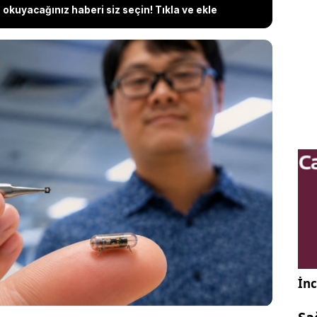
okuyacağınız haberi siz seçin! Tıkla ve ekle
da kullanılan çok sayıda tıbbi aletin yerini
eknoloji geliştirildi. Singapur'daki Nanyang
si'nde (NTU) görev yapan araştırmacılar, insan
ük boyutlara sahip bir cerrahi robot tasarladı.
e uzunluğundaki robot, tek bir gövde içinde beş
rçekleştirebiliyor.
İnc