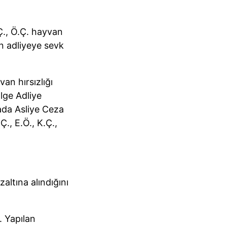
Ç., Ö.Ç. hayvan
an adliyeye sevk
n hırsızlığı
lge Adliye
ada Asliye Ceza
, E.Ö., K.Ç.,
altına alındığını
. Yapılan