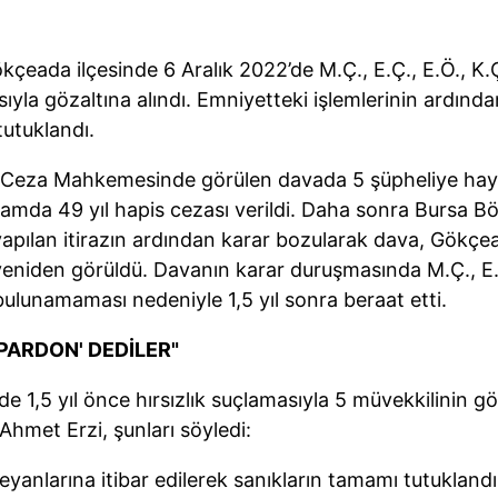
çeada ilçesinde 6 Aralık 2022’de M.Ç., E.Ç., E.Ö., K.
asıyla gözaltına alındı. Emniyetteki işlemlerinin ardınd
tutuklandı.
Ceza Mahkemesinde görülen davada 5 şüpheliye hayva
amda 49 yıl hapis cezası verildi. Daha sonra Bursa Bö
pılan itirazın ardından karar bozularak dava, Gökçe
niden görüldü. Davanın karar duruşmasında M.Ç., E.Ç.
bulunamaması nedeniyle 1,5 yıl sonra beraat etti.
'PARDON' DEDİLER"
e 1,5 yıl önce hırsızlık suçlamasıyla 5 müvekkilinin göz
hmet Erzi, şunları söyledi:
yanlarına itibar edilerek sanıkların tamamı tutuklandı