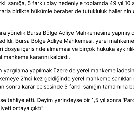
klı sanığa, 5 farklı olay nedeniyle toplamda 49 yıl 10 
kararla birlikte hükümle beraber de tutukluluk hallerin
ra yönelik Bursa Bölge Adliye Mahkemesine yapmış o
edildi. Bursa Bölge Adliye Mahkemesi, yerel mahkemen
eri dosya içerisinde almaması ve birçok hukuka aykırılık
l mahkeme kararını kaldırdı.
 yargılama yapılmak üzere de yerel mahkeme iadesine 
emeye 2'nci kez geldiğinde yerel mahkeme sanıkların
ktan sonra karar celsesinde 5 farklı sanığın tamamına be
ise tahliye etti. Deyim yerindeyse bir 1,5 yıl sonra 'Pa
yeti ortaya çıktı"