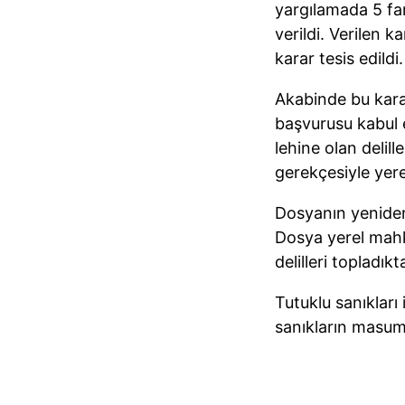
yargılamada 5 far
verildi. Verilen 
karar tesis edildi.
Akabinde bu kara
başvurusu kabul 
lehine olan delill
gerekçesiyle yere
Dosyanın yeniden
Dosya yerel mahk
delilleri topladı
Tutuklu sanıkları 
sanıkların masumi