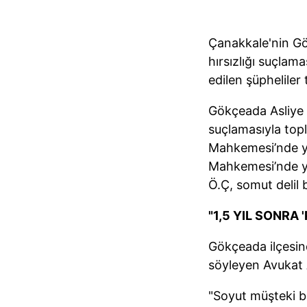
Çanakkale'nin Gök
hırsızlığı suçlam
edilen şüpheliler 
Gökçeada Asliye 
suçlamasıyla topl
Mahkemesi’nde ya
Mahkemesi’nde ye
Ö.Ç, somut delil 
"1,5 YIL SONRA 
Gökçeada ilçesind
söyleyen Avukat A
"Soyut müşteki be