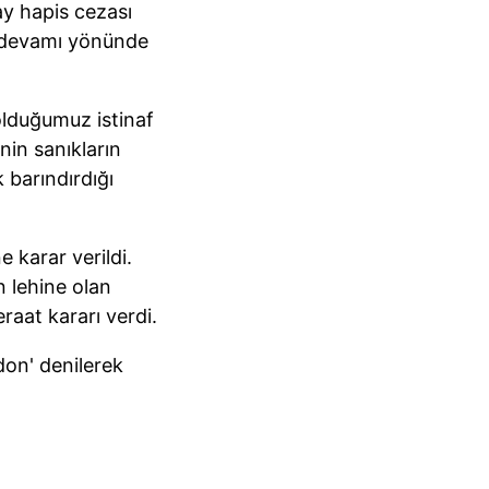
ay hapis cezası
in devamı yönünde
lduğumuz istinaf
in sanıkların
 barındırdığı
karar verildi.
 lehine olan
raat kararı verdi.
rdon' denilerek