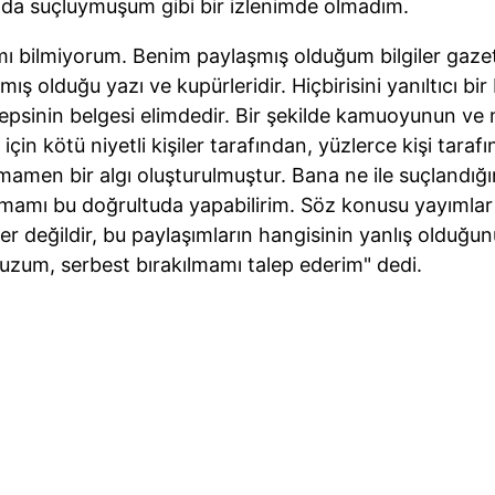
nda suçluymuşum gibi bir izlenimde olmadım.
mı bilmiyorum. Benim paylaşmış olduğum bilgiler gazet
mış olduğu yazı ve kupürleridir. Hiçbirisini yanıltıcı bir 
psinin belgesi elimdedir. Bir şekilde kamuoyunun v
 için kötü niyetli kişiler tarafından, yüzlerce kişi taraf
amamen bir algı oluşturulmuştur. Bana ne ile suçlandığ
nmamı bu doğrultuda yapabilirim. Söz konusu yayımla
 değildir, bu paylaşımların hangisinin yanlış olduğun
uzum, serbest bırakılmamı talep ederim" dedi.