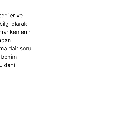
eciler ve
bilgi olarak
e mahkemenin
ından
ıma dair soru
r benim
u dahi