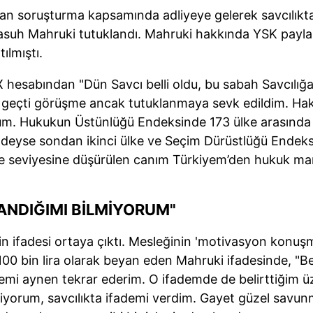
lan soruşturma kapsamında adliyeye gelerek savcılıkta
uh Mahruki tutuklandı. Mahruki hakkında YSK payla
ılmıştı.
 hesabından "Dün Savcı belli oldu, bu sabah Savcılığa
i geçti görüşme ancak tutuklanmaya sevk edildim. Hak
um. Hukukun Üstünlüğü Endeksinde 173 ülke arasında 
indeyse sondan ikinci ülke ve Seçim Dürüstlüğü Endek
ke seviyesine düşürülen canım Türkiyem’den hukuk man
.
LANDIĞIMI BİLMİYORUM"
n ifadesi ortaya çıktı. Mesleğinin 'motivasyon konuş
n 100 bin lira olarak beyan eden Mahruki ifadesinde, "Be
demi aynen tekrar ederim. O ifademde de belirttiğim ü
miyorum, savcılıkta ifademi verdim. Gayet güzel savu