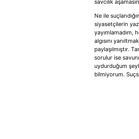
savcılık aşaması
Ne ile suçlandığı
siyasetçilerin yaz
yayımlamadım, he
algısını yanıltmak
paylaşılmıştır. T
sorulur ise savu
uydurduğum şeyler
bilmiyorum. Suçs