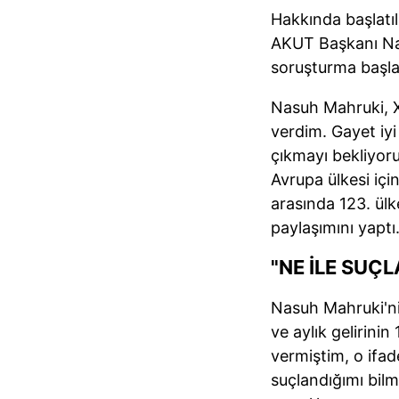
Hakkında başlatı
AKUT Başkanı Nas
soruşturma başlat
Nasuh Mahruki, X
verdim. Gayet iy
çıkmayı bekliyor
Avrupa ülkesi iç
arasında 123. ül
paylaşımını yaptı
"NE İLE SUÇ
Nasuh Mahruki'ni
ve aylık gelirini
vermiştim, o ifa
suçlandığımı bil