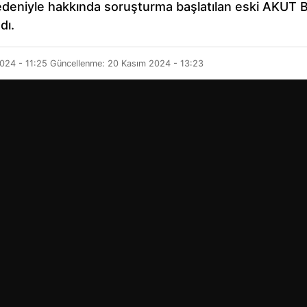
edeniyle hakkında soruşturma başlatılan eski AKUT 
dı.
024 - 11:25
Güncellenme:
20 Kasım 2024 - 13:23