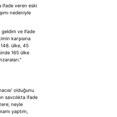
 ifade veren eski
şımı nedeniyle
 geldim ve ifade
imin karşısına
148. ülke, 45
sinde 165 ülke
zaraları."
macısı' olduğunu
n savcılıkta ifade
zere; neyle
nmamı yaptım,