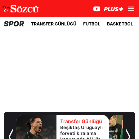
SPOR
TRANSFER GÜNLÜĞÜ
FUTBOL
BASKETBOL
lüğü
Transfer Günlüğü
e
Beşiktaş Uruguaylı
forveti kiralama