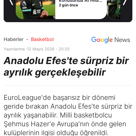
fer
konusunda Al Hilal
2 gün önce
ile anlaştı! Adım
adım Nunez
Haberler
-
Basketbol
Yayınlanma :
12 Mayıs 2026 - 20:25
Anadolu Efes'te sürpriz bir
ayrılık gerçekleşebilir
EuroLeague'de başarısız bir dönemi
geride bırakan Anadolu Efes'te sürpriz bir
ayrılık yaşanabilir. Milli basketbolcu
Şehmus Hazer'e Avrupa'nın önde gelen
kulüplerinin ilgisi olduğu öğrenildi.