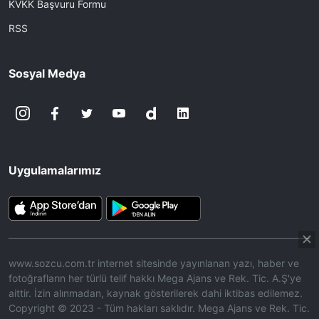
KVKK Başvuru Formu
RSS
Sosyal Medya
Uygulamalarımız
www.sozcu.com.tr internet sitesinde yayınlanan yazı, haber ve
fotoğrafların her türlü telif hakkı Mega Ajans ve Rek. Tic. A.Ş'ye
aittir. İzin alınmadan, kaynak gösterilerek dahi iktibas edilemez.
Copyright © 2023 - Tüm hakları saklıdır. Mega Ajans ve Rek. Tic.