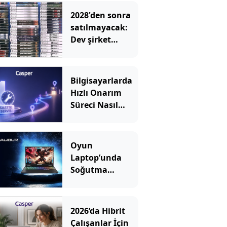
2028'den sonra
satılmayacak:
Dev şirket
kutulara uyarı
eklemeye
başladı
Bilgisayarlarda
Hızlı Onarım
Süreci Nasıl
İşler?
Oyun
Laptop’unda
Soğutma
Sistemi Rehberi
2026’da Hibrit
Çalışanlar İçin