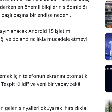
 derken en önemli bilgilerin sığdırıldığı
 başlı başına bir endişe nedeni.
yayınlanacak Android 15 işletim
ığı ve dolandırıcılıkla mücadele etmeyi
nlemek için telefonun ekranını otomatik
Sesi Aç
k Tespit Kilidi" ve yeni bir yapay zekâ
 gelen sinyalleri okuyarak 'hırsızlıkla