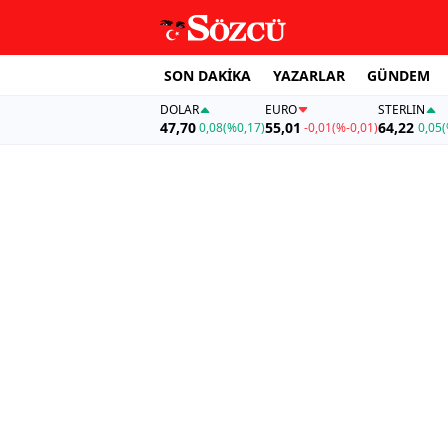
SON DAKİKA
YAZARLAR
GÜNDEM
DOLAR
EURO
STERLIN
47,70
55,01
64,22
0,08
(%0,17)
-0,01
(%-0,01)
0,05
(