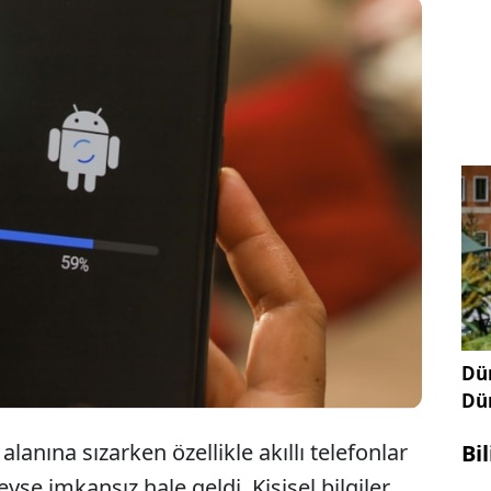
i güvenlik güncellemelerini açıklayan Google,
roid telefonların çalınma durumlarında kendilerini
tleyebilecekleri yeni özelliğini duyurdu.
Dün
Dü
alanına sızarken özellikle akıllı telefonlar
Bi
e imkansız hale geldi. Kişisel bilgiler,