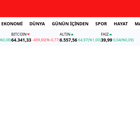
EKONOMİ
DÜNYA
GÜNÜN İÇİNDEN
SPOR
HAYAT
M
BITCOIN
ALTIN
FAİZ
64.341,33
6.557,56
39,99
%0,08)
-499,60
(%-0,77)
64,97
(%1,00)
0,04
(%0,09)