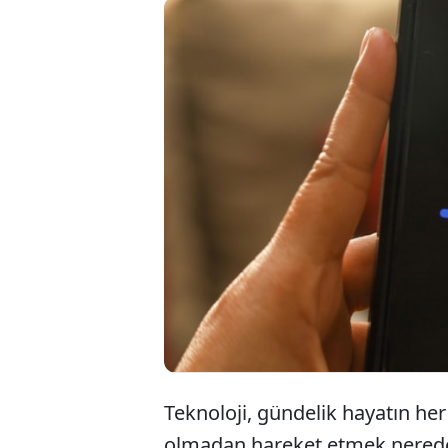
Yen
And
kili
Teknoloji, gündelik hayatın her 
olmadan hareket etmek neredeys