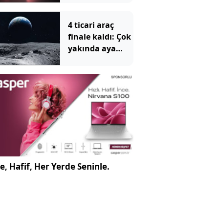
Bakılmalı?
4 ticari araç
finale kaldı: Çok
yakında aya
gidecekler
e, Hafif, Her Yerde Seninle.