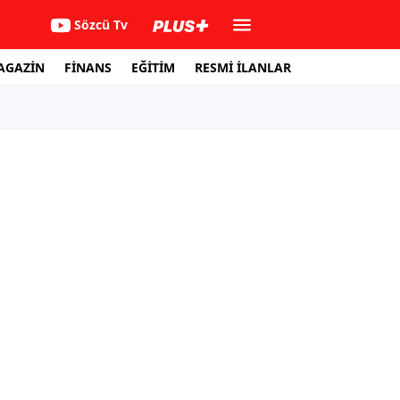
Sözcü Tv
AGAZİN
FİNANS
EĞİTİM
RESMİ İLANLAR