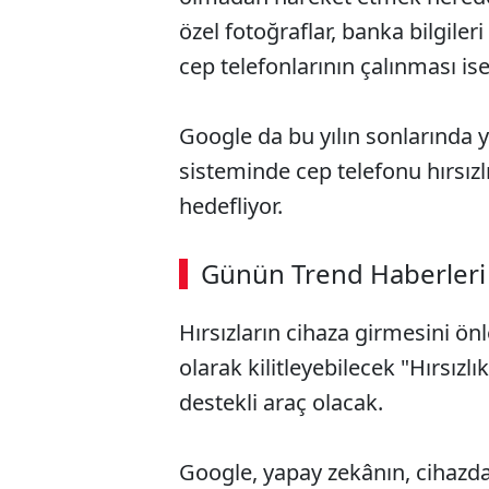
özel fotoğraflar, banka bilgileri
cep telefonlarının çalınması ise
Google da bu yılın sonlarında 
sisteminde cep telefonu hırsızl
hedefliyor.
ABERİ OKU
➜
Günün Trend Haberleri
00:02
/ 02:14
Hırsızların cihaza girmesini ö
olarak kilitleyebilecek "Hırsızlı
destekli araç olacak.
Google, yapay zekânın, cihazdan