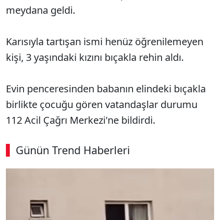
meydana geldi.
Karısıyla tartışan ismi henüz öğrenilemeyen
kişi, 3 yaşındaki kızını bıçakla rehin aldı.
Evin penceresinden babanın elindeki bıçakla
birlikte çocuğu gören vatandaşlar durumu
112 Acil Çağrı Merkezi'ne bildirdi.
Günün Trend Haberleri
00:02
/ 09:08
Sesi Aç