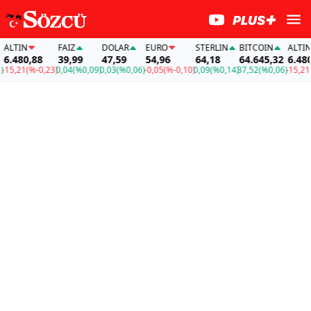
LTIN
FAİZ
DOLAR
EURO
STERLIN
BITCOIN
ALTIN
.480,88
39,99
47,59
54,96
64,18
64.645,32
6.480,8
5,21
(%-0,23)
0,04
(%0,09)
0,03
(%0,06)
-0,05
(%-0,10)
0,09
(%0,14)
37,52
(%0,06)
-15,21
(%-